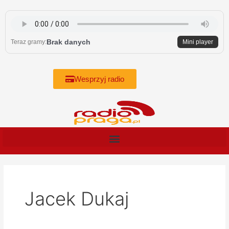
Skip
to
content
Brak danych
Teraz gramy:
Mini player
Wesprzyj radio
Jacek Dukaj