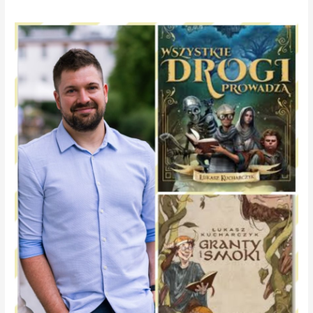
Gościem
KROKu
–
dr.
Łukasz
Kucharczyk