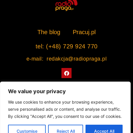
The blog
Pracuj.pl
tel: (+48) 729 924 770
e-mail: redakcja@radiopraga.pl
F
a
c
e
b
We value your privacy
o
o
Współpracujemy z Muzeum Warszawskiej Pragi
We use cookies to enhance your browsing experience,
k
serve personalised ads or content, and analyse our traffic.
© 2022 All rights Reserved. Radiopraga.pl
By clicking "Accept All", you consent to our use of cookies.
Projekt strony internetowej: tomasz-kaminski.pl
Customise
Reject All
Accept All