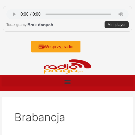
Skip
to
content
Brak danych
Teraz gramy:
Mini player
Wesprzyj radio
Brabancja