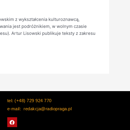
wskim z wykształcenia kulturoznawcą,
owania jest podróżnikiem, w wolnym czasie
su). Artur Lisowski publikuje teksty z zakresu
tel: (+48) 729 924 770
e-mail: redakcja@radiopraga.pl
F
a
c