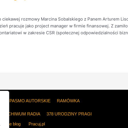
 ciekawej rozmowy Marcina Sobalskiego z Panem Arturem Liso
ień pracuje jako project manager w firmie finansowej. Z zamił
ontariatowi w zakresie CSR (społecznej odpowiedzialności bizne
ZE
PASMO AUTORSKIE
RAMÓWKA
ARCHIWUM RADIA
378 URODZINY PRAGI
The blog
Pracuj.pl
.