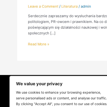
Leave a Comment
/
Literatura
/
admin
Serdecznie zapraszamy do wysłuchania bardzo
politologiem, PR-owcem i prawnikiem. Na co dz
poświęcającym się działalności naukowej i wol
społecznych […]
Read More »
We value your privacy
STRONA GŁÓWNA
ŻYCIE NA PRAD
We use cookies to enhance your browsing experience,
MUZYKA I KONCERTY
KONTAKT
serve personalised ads or content, and analyse our traffic.
By clicking "Accept All", you consent to our use of cookies