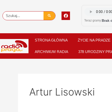
Skip
to
F
Szukaj
content
a
Brak 
Teraz gramy:
c
e
b
o
o
STRONA GŁÓWNA
ŻYCIE NA PRADZE
k
ARCHIWUM RADIA
378 URODZINY PR
Artur Lisowski