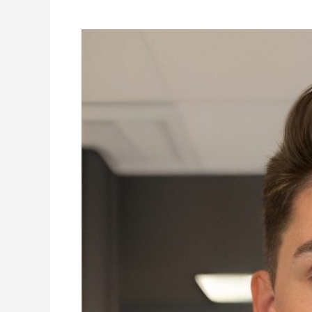
Pan
Artur
Lisowski
w
RadioPraga.pl