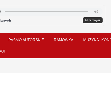
danych
Mini player
PASMO AUTORSKIE
RAMÓWKA
MUZYKA I KON
AGI