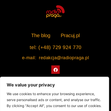
The blog
Pracuj.pl
tel: (+48) 729 924 770
e-mail: redakcja@radiopraga.pl
F
a
c
e
b
We value your privacy
o
o
Współpracujemy z Muzeum Warszawskiej Pragi
We use cookies to enhance your browsing experience,
k
serve personalised ads or content, and analyse our traffic.
© 2022 All rights Reserved. Radiopraga.pl
By clicking "Accept All", you consent to our use of cookies.