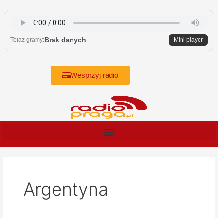
Skip
to
content
Brak danych
Teraz gramy:
Mini player
Wesprzyj radio
Argentyna