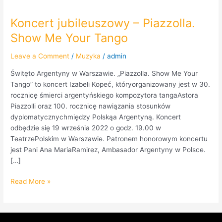
Koncert jubileuszowy – Piazzolla.
Koncert
jubileuszowy
Show Me Your Tango
–
Piazzolla.
Leave a Comment
/
Muzyka
/
admin
Show
Świtęto Argentyny w Warszawie. „Piazzolla. Show Me Your
Me
Tango” to koncert Izabeli Kopeć, któryorganizowany jest w 30.
Your
rocznicę śmierci argentyńskiego kompozytora tangaAstora
Tango
Piazzolli oraz 100. rocznicę nawiązania stosunków
dyplomatycznychmiędzy Polskąa Argentyną. Koncert
odbędzie się 19 września 2022 o godz. 19.00 w
TeatrzePolskim w Warszawie. Patronem honorowym koncertu
jest Pani Ana MariaRamirez, Ambasador Argentyny w Polsce.
[…]
Read More »