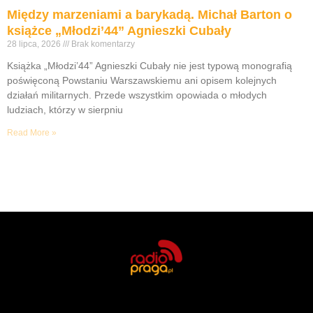
Między marzeniami a barykadą. Michał Barton o
książce „Młodzi’44” Agnieszki Cubały
28 lipca, 2026
Brak komentarzy
Książka „Młodzi’44” Agnieszki Cubały nie jest typową monografią
poświęconą Powstaniu Warszawskiemu ani opisem kolejnych
działań militarnych. Przede wszystkim opowiada o młodych
ludziach, którzy w sierpniu
Read More »