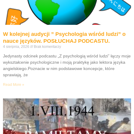
W kolejnej audycji ” Psychologia wśród ludzi” o
nauce języków. POSŁUCHAJ PODCASTU.
4 sierpnia, 2026
Brak komentarzy
Jedynasty odcinek podcastu „Z psychologią wśród ludzi” łączy moje
wykształcenie psychologiczne i moją praktykę jako lektora języka
angielskiego.Poznacie w nim podstawowe koncepcje, które
sprawiają, że
Read More »