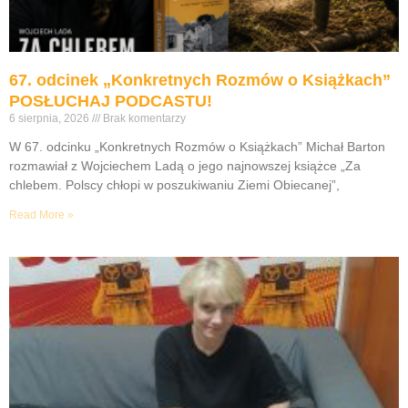
67. odcinek „Konkretnych Rozmów o Książkach”
POSŁUCHAJ PODCASTU!
6 sierpnia, 2026
Brak komentarzy
W 67. odcinku „Konkretnych Rozmów o Książkach” Michał Barton
rozmawiał z Wojciechem Ladą o jego najnowszej książce „Za
chlebem. Polscy chłopi w poszukiwaniu Ziemi Obiecanej”,
Read More »