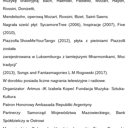
muzykę oratoryjną: Bach, Haendel, Paisiello, Mozart, Haydn,
Rossini, Donizetti,
Mendelsohn, operową Mozart, Rossini, Bizet, Saint-Saens.
Nagrała sześć płyt: SycamoreTree (2006), Inspiracje (2007), Five
(2010),
Piazzolla.ShowMeYourTango (2012), płyta z pieśniami Piazzolli
została
zarejestrowana w Luksemburgu z tamtejszymi filharmonikami, Moc
tradycji”
(2013), Songs and Fantasmagories L.M.Rogowski (2017).
W dorobku posiada liczne nagrania telewizyjne i radiowe.
Organizator: Artmus -IK Izabela Kopeć Fundacja Muzyka- Sztuka-
Kultura
Patron Honorowy Ambasada Republiki Argentyny
Partnerzy: Samorząd Województwa Mazowieckiego, Bank
Spółdzielczy w Ostrowi