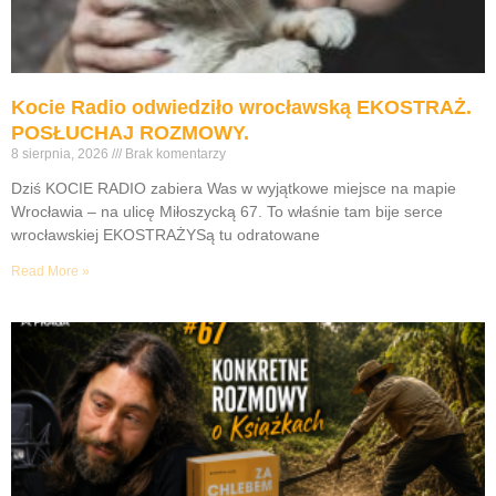
Kocie Radio odwiedziło wrocławską EKOSTRAŻ.
POSŁUCHAJ ROZMOWY.
8 sierpnia, 2026
Brak komentarzy
Dziś KOCIE RADIO zabiera Was w wyjątkowe miejsce na mapie
Wrocławia – na ulicę Miłoszycką 67. To właśnie tam bije serce
wrocławskiej EKOSTRAŻYSą tu odratowane
Read More »