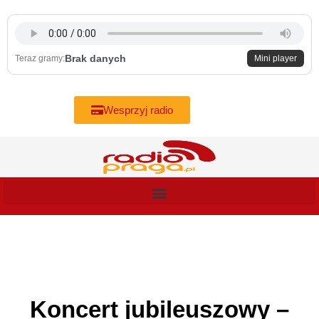
Skip
to
content
Brak danych
Teraz gramy:
Mini player
Wesprzyj radio
Koncert jubileuszowy –