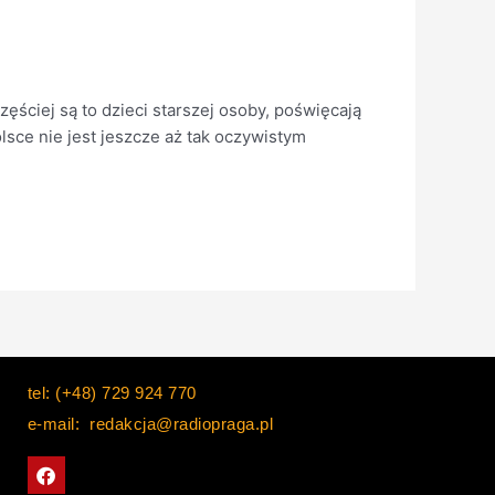
zęściej są to dzieci starszej osoby, poświęcają
lsce nie jest jeszcze aż tak oczywistym
tel: (+48) 729 924 770
e-mail: redakcja@radiopraga.pl
F
a