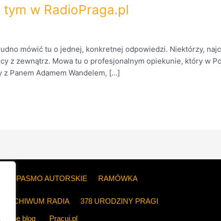
z tym w RadioPraga.pl
rudno mówić tu o jednej, konkretnej odpowiedzi. Niektórzy, najc
ocy z zewnątrz. Mowa tu o profesjonalnym opiekunie, który w Po
y z Panem Adamem Wandelem, […]
ZE
PASMO AUTORSKIE
RAMÓWKA
ARCHIWUM RADIA
378 URODZINY PRAGI
The blog
Pracuj.pl
.