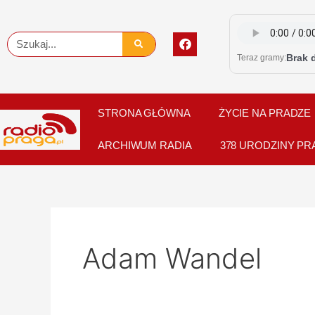
Skip
to
F
Szukaj
content
a
Brak 
Teraz gramy:
c
e
b
o
o
STRONA GŁÓWNA
ŻYCIE NA PRADZE
k
ARCHIWUM RADIA
378 URODZINY PR
Adam Wandel