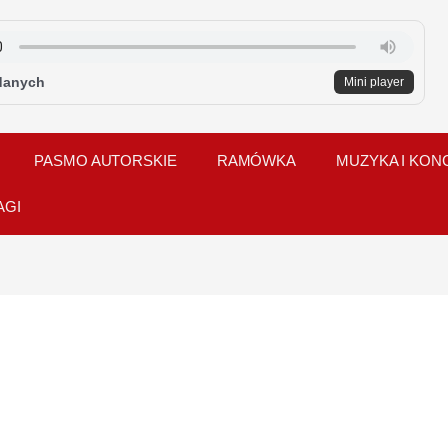
danych
Mini player
PASMO AUTORSKIE
RAMÓWKA
MUZYKA I KON
AGI