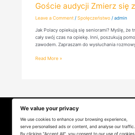
Goście audycji Zmierz się 
Leave a Comment
/
Społęczeństwo
/
admin
Jak Polacy opiekują się seniorami? Myślę, że t
cały swój czas na opiekę. Inni, poszukują pom
zawodem. Zapraszam do wysłuchania rozmow
Read More »
We value your privacy
STRONA GŁÓWNA
ŻYCIE NA PRAD
We use cookies to enhance your browsing experience,
MUZYKA I KONCERTY
KONTAKT
serve personalised ads or content, and analyse our traffic.
By clicking "Accept All", you consent to our use of cookies