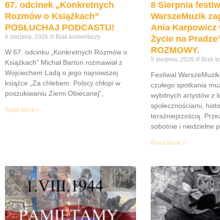
67. odcinek „Konkretnych
8 Sierpnia festiw
Rozmów o Książkach”
WarszeMuzik zag
POSŁUCHAJ PODCASTU!
Ania Karpowicz 
6 sierpnia, 2026
Brak komentarzy
Życie na Pradz
ROZMOWY.
W 67. odcinku „Konkretnych Rozmów o
5 sierpnia, 2026
Brak k
Książkach” Michał Barton rozmawiał z
Wojciechem Ladą o jego najnowszej
Festiwal WarszeMuzik 
książce „Za chlebem. Polscy chłopi w
czułego spotkania muz
poszukiwaniu Ziemi Obiecanej”,
wybitnych artystów z 
społecznościami, histor
Read More »
teraźniejszością. Prze
sobotnie i niedzielne 
Read More »