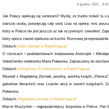
8 grudnia, 2022
,
8:42
Jak Polacy opiekują się seniorami? Myślę, że trudno mówić tu o je
starszej osoby, poświęcają cały swój czas na opiekę. Inni, pos
który w Polsce nie jest jeszcze aż tak oczywistym zawodem. 
który opisze zawód opiekuna od kuchni. Rozmowę przeprowadziła
Odsłuch:
Adam Wandel w RadioPraga.pl
O różnicach i podobieństwach świętowania Andrzejek i Mikołaj
Volodchenko redaktorka Maria Poławska. Zapraszamy do słuchani
Odsłuch:
A.Rogińska i A.Volodchenko w RadioPraga.pl
Wywiad z Magdaleną Zimniak, pisarką, autorką książki „Piwnica”
gatunków literackich oraz czasów akcji w swoich książkach. Z
Poławska.
Odsłuch:
Magdalena Zimniak w RadioPraga.pl
Marcin Muszyński – najpopularniejszy iluzjonista w Polsce. Pan