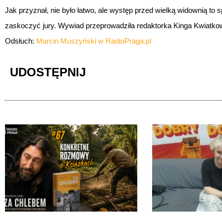
Jak przyznał, nie było łatwo, ale występ przed wielką widownią to
zaskoczyć jury. Wywiad przeprowadziła redaktorka Kinga Kwiatko
Odsłuch:
Marcin Muszyński w RadioPraga.pl
UDOSTĘPNIJ