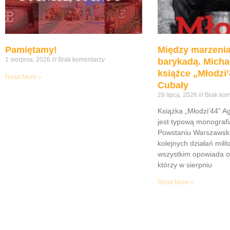
Pamiętamy!
Między marzenia
1 sierpnia, 2026
Brak komentarzy
barykadą. Micha
książce „Młodzi’
Read More »
Cubały
28 lipca, 2026
Brak kom
Książka „Młodzi’44” A
jest typową monograf
Powstaniu Warszawsk
kolejnych działań mili
wszystkim opowiada o
którzy w sierpniu
Read More »