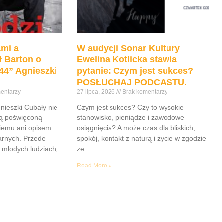
mi a
W audycji Sonar Kultury
ł Barton o
Ewelina Kotlicka stawia
44” Agnieszki
pytanie: Czym jest sukces?
POSŁUCHAJ PODCASTU.
entarzy
27 lipca, 2026
Brak komentarzy
gnieszki Cubały nie
Czym jest sukces? Czy to wysokie
ią poświęconą
stanowisko, pieniądze i zawodowe
iemu ani opisem
osiągnięcia? A może czas dla bliskich,
tarnych. Przede
spokój, kontakt z naturą i życie w zgodzie
 młodych ludziach,
ze
Read More »