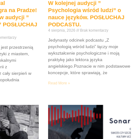
al
W kolejnej audycji ”
ra na Pradze!
Psychologia wśród ludzi” o
w audycji ”
nauce języków. POSŁUCHAJ
e” POSŁUCHAJ
PODCASTU.
4 sierpnia, 2026
Brak komentarzy
omentarzy
Jedynasty odcinek podcastu „Z
psychologią wśród ludzi” łączy moje
jest przestrzenią
wykształcenie psychologiczne i moją
yki z miastem,
praktykę jako lektora języka
lokalnymi
angielskiego.Poznacie w nim podstawowe
ii z
koncepcje, które sprawiają, że
z cały sierpień w
popołudnia
Read More »