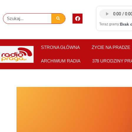
Skip
to
F
Szukaj
content
a
Brak 
Teraz gramy:
c
e
b
o
o
STRONA GŁÓWNA
ŻYCIE NA PRADZE
k
ARCHIWUM RADIA
378 URODZINY PR