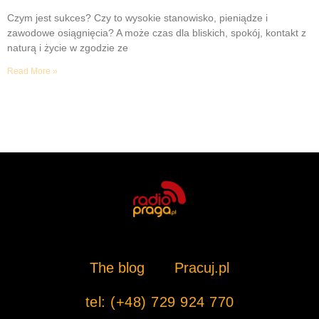
Czym jest sukces? Czy to wysokie stanowisko, pieniądze i
zawodowe osiągnięcia? A może czas dla bliskich, spokój, kontakt z
naturą i życie w zgodzie ze
Read More »
The blog
Pracuj.pl
tel: (+48) 729 924 770