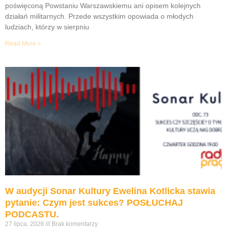
poświęconą Powstaniu Warszawskiemu ani opisem kolejnych
działań militarnych. Przede wszystkim opowiada o młodych
ludziach, którzy w sierpniu
Read More »
W audycji Sonar Kultury Ewelina Kotlicka stawia
pytanie: Czym jest sukces? POSŁUCHAJ
PODCASTU.
27 lipca, 2026
Brak komentarzy