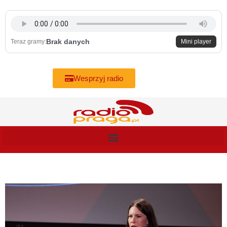
Skip
to
content
Brak danych
Teraz gramy:
Mini player
Wesprzyj radio