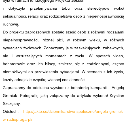
była w ramach fundacyjnego Projektu Sekson
i dotyczyła przełamywania tabu oraz stereotypów wokół
seksualności, relacji oraz rodzicielstwa osób z niepełnosprawnością
ruchową.
Do projektu zaproszonych zostało sześć osób z różnymi rodzajami
niepełnosprawności, różnej płci, w różnym wieku, w różnych
sytuacjach życiowych. Zobaczymy je w zaskakujących, zabawnych,
ale i wzruszających momentach z życia. W spotach video,
bohaterowie oraz ich bliscy, zmierzą się z codziennymi, często
niemożliwymi do przewidzenia sytuacjami. W scenach z ich życia,
każdy odnajdzie cząstkę własnej codzienności.
Zapraszamy do odsłuchu wywiadu z bohaterką kampanii – Angelą
Greniuk. Fotografię jaką załączamy do artykułu wykonał Krystian
Szczęsny.
Odsłuch:
http://jakto.co/dziennikarstwo-spoleczne/angela-greniuk-
w-radiopraga-pl/