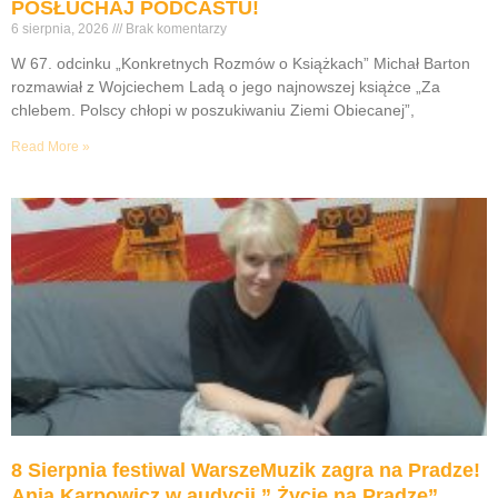
POSŁUCHAJ PODCASTU!
6 sierpnia, 2026
Brak komentarzy
W 67. odcinku „Konkretnych Rozmów o Książkach” Michał Barton
rozmawiał z Wojciechem Ladą o jego najnowszej książce „Za
chlebem. Polscy chłopi w poszukiwaniu Ziemi Obiecanej”,
Read More »
8 Sierpnia festiwal WarszeMuzik zagra na Pradze!
Ania Karpowicz w audycji ” Życie na Pradze”