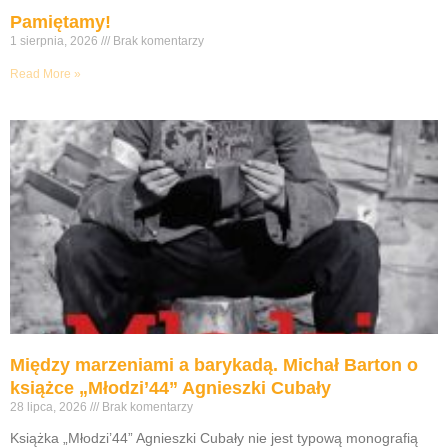
Pamiętamy!
1 sierpnia, 2026
Brak komentarzy
Read More »
Między marzeniami a barykadą. Michał Barton o
książce „Młodzi’44” Agnieszki Cubały
28 lipca, 2026
Brak komentarzy
Książka „Młodzi’44” Agnieszki Cubały nie jest typową monografią