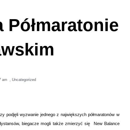
a Półmaratonie
awskim
7 am
,
Uncategorized
órzy podjęli wyzwanie jednego z największych półmaratonów w
h dystansów, biegacze mogli także zmierzyć się New Balance