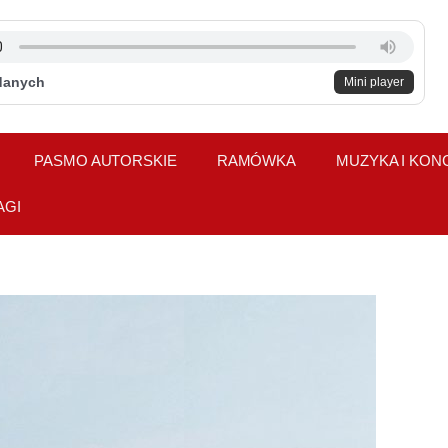
danych
Mini player
PASMO AUTORSKIE
RAMÓWKA
MUZYKA I KON
AGI