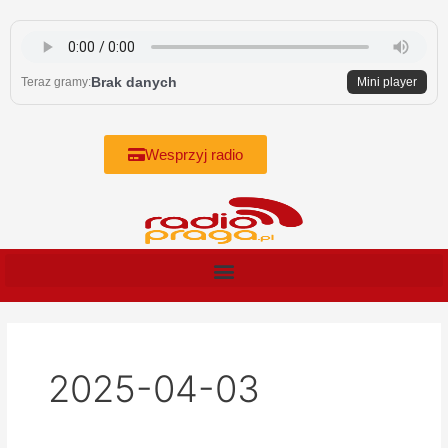
Skip
to
content
Brak danych
Teraz gramy:
Mini player
Wesprzyj radio
2025-04-03