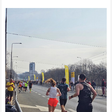
Radio
Praga
na
Półmaratonie
Warszawskim