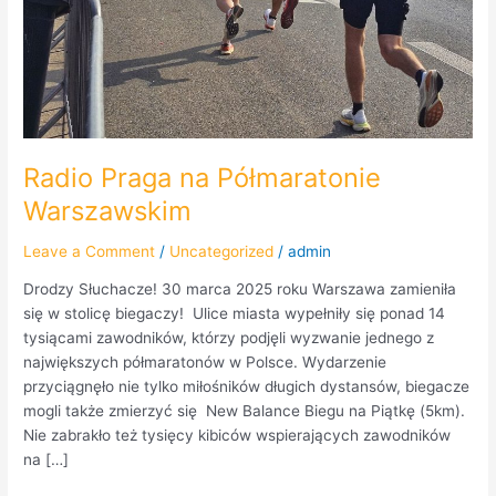
Radio Praga na Półmaratonie
Warszawskim
Leave a Comment
/
Uncategorized
/
admin
Drodzy Słuchacze! 30 marca 2025 roku Warszawa zamieniła
się w stolicę biegaczy! Ulice miasta wypełniły się ponad 14
tysiącami zawodników, którzy podjęli wyzwanie jednego z
największych półmaratonów w Polsce. Wydarzenie
przyciągnęło nie tylko miłośników długich dystansów, biegacze
mogli także zmierzyć się New Balance Biegu na Piątkę (5km).
Nie zabrakło też tysięcy kibiców wspierających zawodników
na […]