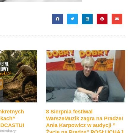
nkretnych
8 Sierpnia festiwal
żkach”
WarszeMuzik zagra na Pradze!
DCASTU!
Ania Karpowicz w audycji ”
omentarzy
Życie na Pradze” POSŁUCHAJ