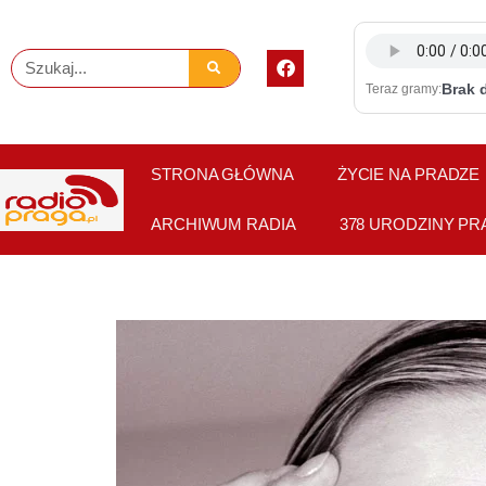
Skip
to
F
Szukaj
content
a
Brak 
Teraz gramy:
c
e
b
o
o
STRONA GŁÓWNA
ŻYCIE NA PRADZE
k
ARCHIWUM RADIA
378 URODZINY PR