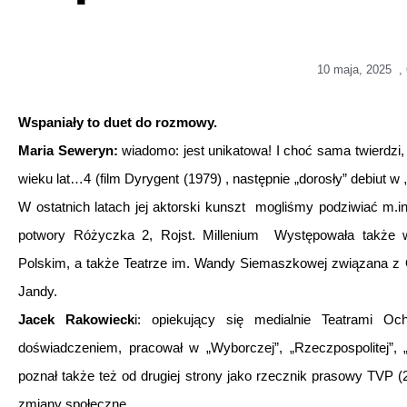
10 maja, 2025
,
Wspaniały to duet do rozmowy.
Maria Seweryn:
wiadomo: jest unikatowa! I choć sama twierdzi, że 
wieku lat…4 (film Dyrygent (1979) , następnie „dorosły” debiut w
W ostatnich latach jej aktorski kunszt mogliśmy podziwiać m.i
potwory Różyczka 2, Rojst. Millenium Występowała także 
Polskim, a także Teatrze im. Wandy Siemaszkowej związana z 
Jandy.
Jacek Rakowieck
i: opiekujący się medialnie Teatrami Oc
doświadczeniem, pracował w „Wyborczej”, „Rzeczpospolitej”, „
poznał także też od drugiej strony jako rzecznik prasowy TVP (
zmiany społeczne.