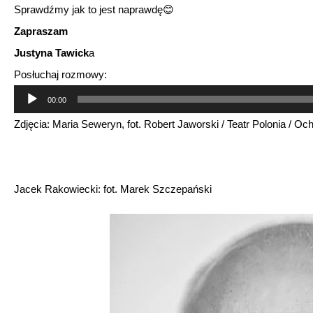
Sprawdźmy jak to jest naprawdę😊
Zapraszam
Justyna Tawick
a
Posłuchaj rozmowy:
Odtwarzacz
00:00
plików
Zdjęcia: Maria Seweryn, fot. Robert Jaworski / Teatr Polonia / Och
dźwiękowych
Jacek Rakowiecki: fot. Marek Szczepański