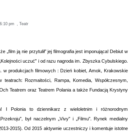
6:10 pm
,
Teatr
„film ją nie przytulił” jej filmografia jest imponująca! Debiut w
 „Kolejności uczuć” i od razu nagroda im. Zbyszka Cybulskiego.
n. w produkcjach filmowych : Dzień kobiet, Amok, Krakowskie
w teatrach: Rozmaitości, Rampa, Komedia, Współczesnym,
Och Teatrem oraz Teatrem Polania a także Fundacją Krystyny
h! I Polonia to dziennikarz z wieloletnim i różnorodnym
Przekroju”, był naczelnym „Vivy” i „Filmu”. Rynek medialny
2013-2015). Od 2015 aktywnie uczestniczy i komentuje istotne