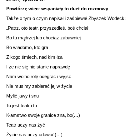
Powtórzę więc: wspaniały to duet do rozmowy.
Także o tym o czym napisał i zaśpiewał Zbyszek Wodecki:
„Patrz, oto teatr, przyszedłeś, boś chciał
Bo tu mądrzej lub chociaż zabawniej
Bo wiadomo, kto gra
Z kogo śmiech, nad kim łza
I że nic się nie stanie naprawdę
Nam wolno rolę odegrać i wyjść
Nie musimy zabierać jej w życie
Mylić jawy i snu
To jest teatr i tu
Kłamstwo swoje granice zna, bo(…)
Teatr uczy nas żyć
Życie nas uczy udawać(…)