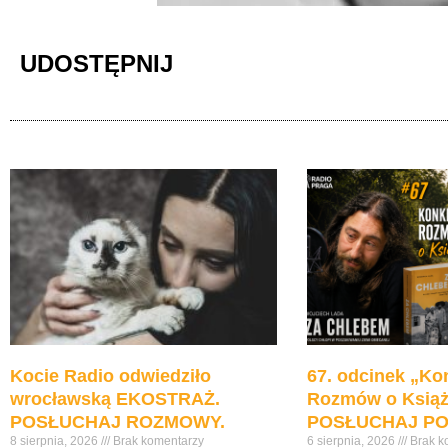
UDOSTĘPNIJ
Kocie Radio odwiedziło
67. odcinek „Ko
wrocławską EKOSTRAŻ.
Rozmów o Ksią
POSŁUCHAJ ROZMOWY.
POSŁUCHAJ PO
8 sierpnia, 2026
Brak komentarzy
6 sierpnia, 2026
Brak k