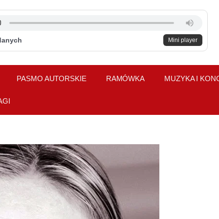
danych
Mini player
PASMO AUTORSKIE
RAMÓWKA
MUZYKA I KON
AGI