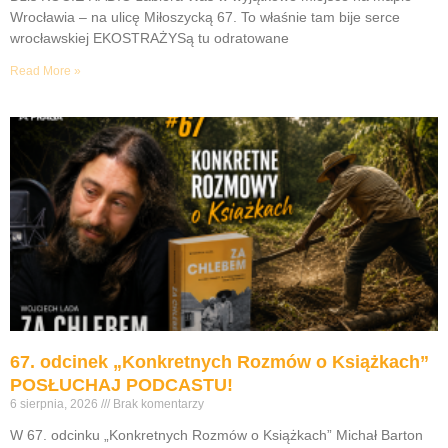
Wrocławia – na ulicę Miłoszycką 67. To właśnie tam bije serce
wrocławskiej EKOSTRAŻYSą tu odratowane
Read More »
67. odcinek „Konkretnych Rozmów o Książkach”
POSŁUCHAJ PODCASTU!
6 sierpnia, 2026
Brak komentarzy
W 67. odcinku „Konkretnych Rozmów o Książkach” Michał Barton