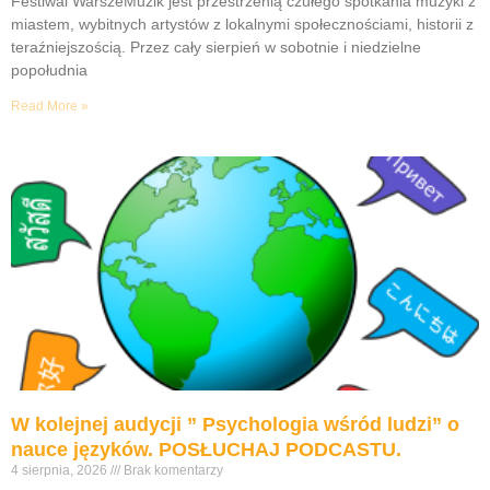
Festiwal WarszeMuzik jest przestrzenią czułego spotkania muzyki z
miastem, wybitnych artystów z lokalnymi społecznościami, historii z
teraźniejszością. Przez cały sierpień w sobotnie i niedzielne
popołudnia
Read More »
W kolejnej audycji ” Psychologia wśród ludzi” o
nauce języków. POSŁUCHAJ PODCASTU.
4 sierpnia, 2026
Brak komentarzy