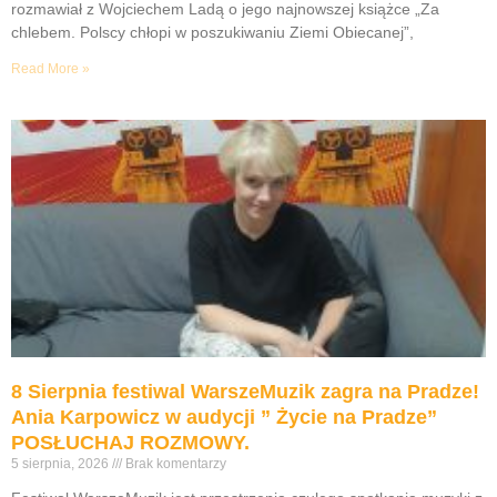
rozmawiał z Wojciechem Ladą o jego najnowszej książce „Za
chlebem. Polscy chłopi w poszukiwaniu Ziemi Obiecanej”,
Read More »
8 Sierpnia festiwal WarszeMuzik zagra na Pradze!
Ania Karpowicz w audycji ” Życie na Pradze”
POSŁUCHAJ ROZMOWY.
5 sierpnia, 2026
Brak komentarzy