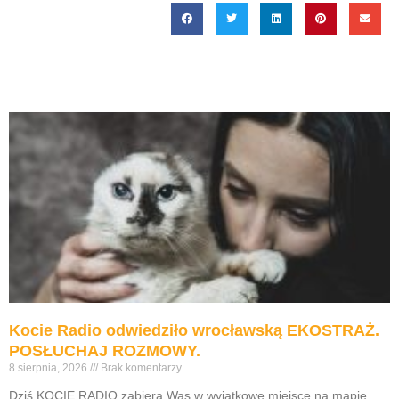
Kocie Radio odwiedziło wrocławską EKOSTRAŻ.
POSŁUCHAJ ROZMOWY.
8 sierpnia, 2026
Brak komentarzy
Dziś KOCIE RADIO zabiera Was w wyjątkowe miejsce na mapie