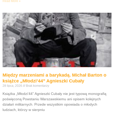
Read More »
Między marzeniami a barykadą. Michał Barton o
książce „Młodzi’44” Agnieszki Cubały
28 lipca, 2026
Brak komentarzy
Książka „Młodzi’44” Agnieszki Cubały nie jest typową monografią
poświęconą Powstaniu Warszawskiemu ani opisem kolejnych
działań militarnych. Przede wszystkim opowiada o młodych
ludziach, którzy w sierpniu