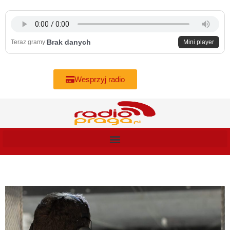
Skip
to
content
Brak danych
Teraz gramy:
Mini player
Wesprzyj radio