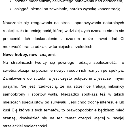
poznać mechanizmy całkowitego panowania nad oddechem,
osiągać, niemal na zawołanie, bardzo wysoką koncentrację.
Nauczenie się reagowania na stres i opanowywania naturalnych
reakcji ciała to umiejętność, której w dzisiejszych czasach nie da się
przecenić. Ich doskonalenie z czasem może nawet dać Ci
możliwość brania udziału w turniejach strzeleckich.
Nowe hobby, nowi znajomi
.
Na strzelnicach tworzy się pewnego rodzaju społeczność. To
świetna okazja na poznanie nowych osób i ich różnych perspektyw.
Zamiłowanie do strzelania jest często połączone z jeszcze innymi
pasjami. Nie jest rzadkością, że na strzelnice trafiają miłośnicy
samoobrony i sportów walki. Nierzadko spotkasz też w takich
miejscach specjalistów od survivalu. Jeśli choć trochę interesuje lub
kusi Cię któryś z tych tematów, to prawdopodobnie będziesz mieć
szansę, dowiedzieć się na ten temat czegoś więcej w swojej
strzeleckiej społeczności.