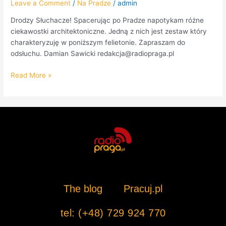
Leave a Comment
/
Na Pradze
/
admin
Drodzy Słuchacze! Spacerując po Pradze napotykam różne
ciekawostki architektoniczne. Jedną z nich jest zestaw który
charakteryzuję w poniższym felietonie. Zapraszam do
odsłuchu. Damian Sawicki redakcja@radiopraga.pl
Read More »
The blog
Pracuj.pl
tel: (+48) 729 924 770