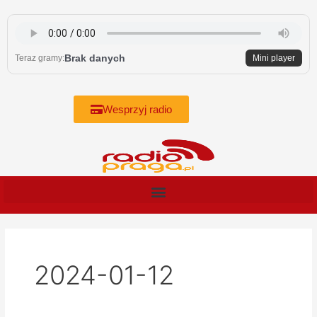
Skip
to
content
Brak danych
Teraz gramy:
Mini player
Wesprzyj radio
2024-01-12