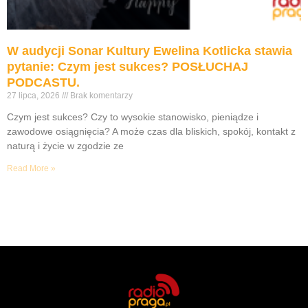
W audycji Sonar Kultury Ewelina Kotlicka stawia
pytanie: Czym jest sukces? POSŁUCHAJ
PODCASTU.
27 lipca, 2026
Brak komentarzy
Czym jest sukces? Czy to wysokie stanowisko, pieniądze i
zawodowe osiągnięcia? A może czas dla bliskich, spokój, kontakt z
naturą i życie w zgodzie ze
Read More »