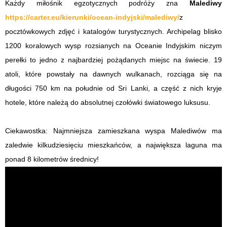
Każdy miłośnik egzotycznych podróży zna
Malediwy
https://carter.eu/kierunki/ocean-indyjski/malediwy/
z
pocztówkowych zdjęć i katalogów turystycznych. Archipelag blisko
1200 koralowych wysp rozsianych na Oceanie Indyjskim niczym
perełki to jedno z najbardziej pożądanych miejsc na świecie. 19
atoli, które powstały na dawnych wulkanach, rozciąga się na
długości 750 km na południe od Sri Lanki, a część z nich kryje
hotele, które należą do absolutnej czołówki światowego luksusu.
Ciekawostka: Najmniejsza zamieszkana wyspa Malediwów ma
zaledwie kilkudziesięciu mieszkańców, a największa laguna ma
ponad 8 kilometrów średnicy!