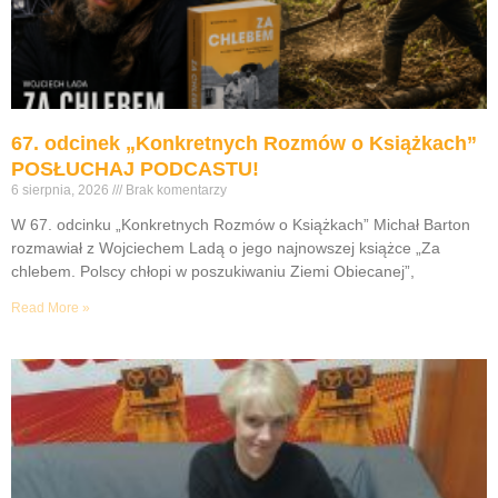
67. odcinek „Konkretnych Rozmów o Książkach”
POSŁUCHAJ PODCASTU!
6 sierpnia, 2026
Brak komentarzy
W 67. odcinku „Konkretnych Rozmów o Książkach” Michał Barton
rozmawiał z Wojciechem Ladą o jego najnowszej książce „Za
chlebem. Polscy chłopi w poszukiwaniu Ziemi Obiecanej”,
Read More »