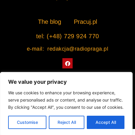
The blog
Pracuj.pl
tel: (+48) 729 924 770
e-mail: redakcja@radiopraga.pl
F
a
c
e
b
We value your privacy
o
o
Współpracujemy z Muzeum Warszawskiej Pragi
We use cookies to enhance your browsing experience,
k
serve personalised ads or content, and analyse our traffic.
© 2022 All rights Reserved. Radiopraga.pl
By clicking "Accept All", you consent to our use of cookies.
Projekt strony internetowej: tomasz-kaminski.pl
Customise
Reject All
Accept All