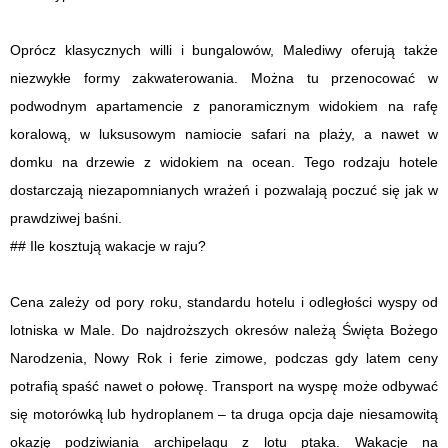
Oprócz klasycznych willi i bungalowów, Malediwy oferują także
niezwykłe formy zakwaterowania. Można tu przenocować w
podwodnym apartamencie z panoramicznym widokiem na rafę
koralową, w luksusowym namiocie safari na plaży, a nawet w
domku na drzewie z widokiem na ocean. Tego rodzaju hotele
dostarczają niezapomnianych wrażeń i pozwalają poczuć się jak w
prawdziwej baśni.
## Ile kosztują wakacje w raju?
Cena zależy od pory roku, standardu hotelu i odległości wyspy od
lotniska w Male. Do najdroższych okresów należą Święta Bożego
Narodzenia, Nowy Rok i ferie zimowe, podczas gdy latem ceny
potrafią spaść nawet o połowę. Transport na wyspę może odbywać
się motorówką lub hydroplanem – ta druga opcja daje niesamowitą
okazję podziwiania archipelagu z lotu ptaka. Wakacje na