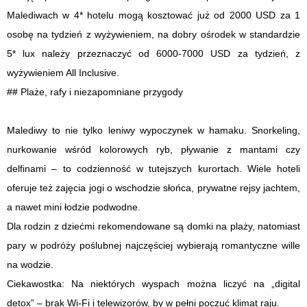
Malediwach w 4* hotelu mogą kosztować już od 2000 USD za 1
osobę na tydzień z wyżywieniem, na dobry ośrodek w standardzie
5* lux należy przeznaczyć od 6000-7000 USD za tydzień, z
wyżywieniem All Inclusive.
## Plaże, rafy i niezapomniane przygody
Malediwy to nie tylko leniwy wypoczynek w hamaku. Snorkeling,
nurkowanie wśród kolorowych ryb, pływanie z mantami czy
delfinami – to codzienność w tutejszych kurortach. Wiele hoteli
oferuje też zajęcia jogi o wschodzie słońca, prywatne rejsy jachtem,
a nawet mini łodzie podwodne.
Dla rodzin z dziećmi rekomendowane są domki na plaży, natomiast
pary w podróży poślubnej najczęściej wybierają romantyczne wille
na wodzie.
Ciekawostka: Na niektórych wyspach można liczyć na „digital
detox” – brak Wi-Fi i telewizorów, by w pełni poczuć klimat raju.