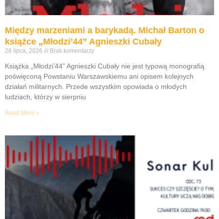
Między marzeniami a barykadą. Michał Barton o
książce „Młodzi’44” Agnieszki Cubały
28 lipca, 2026
Brak komentarzy
Książka „Młodzi’44” Agnieszki Cubały nie jest typową monografią
poświęconą Powstaniu Warszawskiemu ani opisem kolejnych
działań militarnych. Przede wszystkim opowiada o młodych
ludziach, którzy w sierpniu
Read More »