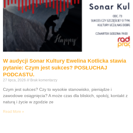
W audycji Sonar Kultury Ewelina Kotlicka stawia
pytanie: Czym jest sukces? POSŁUCHAJ
PODCASTU.
27 lipca, 2026
Brak komentarzy
Czym jest sukces? Czy to wysokie stanowisko, pieniądze i
zawodowe osiągnięcia? A może czas dla bliskich, spokój, kontakt z
naturą i życie w zgodzie ze
Read More »