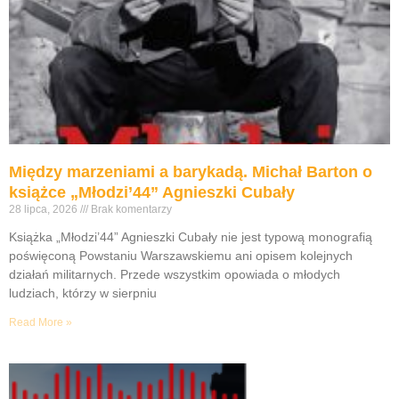
Między marzeniami a barykadą. Michał Barton o
książce „Młodzi’44” Agnieszki Cubały
28 lipca, 2026
Brak komentarzy
Książka „Młodzi’44” Agnieszki Cubały nie jest typową monografią
poświęconą Powstaniu Warszawskiemu ani opisem kolejnych
działań militarnych. Przede wszystkim opowiada o młodych
ludziach, którzy w sierpniu
Read More »