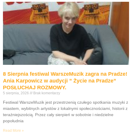
8 Sierpnia festiwal WarszeMuzik zagra na Pradze!
Ania Karpowicz w audycji ” Życie na Pradze”
POSŁUCHAJ ROZMOWY.
5 sierpnia, 2026
Brak komentarzy
Festiwal WarszeMuzik jest przestrzenią czułego spotkania muzyki z
miastem, wybitnych artystów z lokalnymi społecznościami, historii z
teraźniejszością. Przez cały sierpień w sobotnie i niedzielne
popołudnia
Read More »