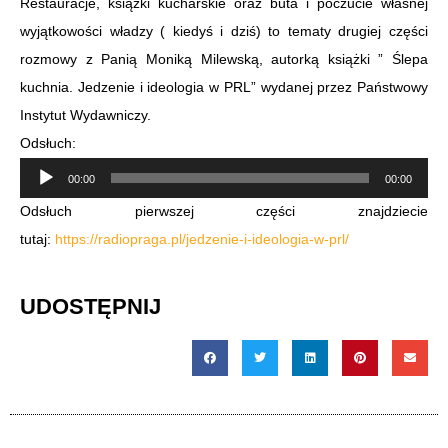
Restauracje, książki kucharskie oraz buta i poczucie własnej
wyjątkowości władzy ( kiedyś i dziś) to tematy drugiej części
rozmowy z Panią Moniką Milewską, autorką książki ” Ślepa
kuchnia. Jedzenie i ideologia w PRL” wydanej przez Państwowy
Instytut Wydawniczy.
Odsłuch:
Odtwarzacz
00:00
00:00
plików
Odsłuch pierwszej części znajdziecie
dźwiękowych
tutaj:
https://radiopraga.pl/jedzenie-i-ideologia-w-prl/
UDOSTĘPNIJ