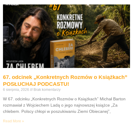
67. odcinek „Konkretnych Rozmów o Książkach”
POSŁUCHAJ PODCASTU!
6 sierpnia, 2026
Brak komentarzy
W 67. odcinku „Konkretnych Rozmów o Książkach” Michał Barton
rozmawiał z Wojciechem Ladą o jego najnowszej książce „Za
chlebem. Polscy chłopi w poszukiwaniu Ziemi Obiecanej”,
Read More »