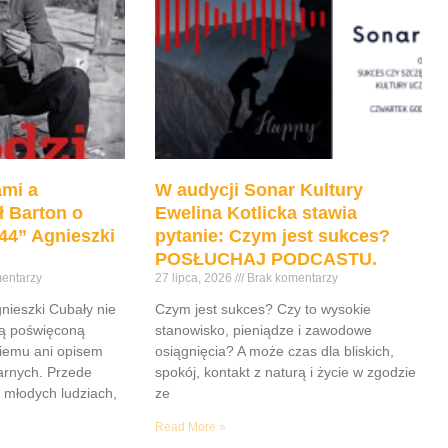
mi a
W audycji Sonar Kultury
ł Barton o
Ewelina Kotlicka stawia
44” Agnieszki
pytanie: Czym jest sukces?
POSŁUCHAJ PODCASTU.
entarzy
27 lipca, 2026
Brak komentarzy
gnieszki Cubały nie
Czym jest sukces? Czy to wysokie
ią poświęconą
stanowisko, pieniądze i zawodowe
iemu ani opisem
osiągnięcia? A może czas dla bliskich,
tarnych. Przede
spokój, kontakt z naturą i życie w zgodzie
 młodych ludziach,
ze
Read More »