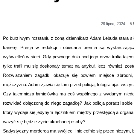
28 lipca, 2024
,
5:
Po burzliwym rozstaniu z żoną dziennikarz Adam Lebuda stara si
karierę. Presja w redakcji i obiecana premia są wystarczaj
wyświetleń w sieci. Gdy pewnego dnia pod jego drzwi trafia taje
tylko trafił mu się doskonały temat na artykuł, lecz również zo
Rozwiązaniem zagadki okazuje się bowiem miejsce zbrodni
mężczyzna. Adam zjawia się tam przed policją, fotografując wszystk
Czy tajemnicza łamigłówka ma coś wspólnego z wydanym niedaw
rozwikłać dołączoną do niego zagadkę? Jak policja poradzi sobie
który wydaje się jedynym łącznikiem między przestępcą a organa
ważyć się będzie życie ukochanej osoby?
Sadystyczny morderca ma swój cel i nie cofnie się przed niczym, 