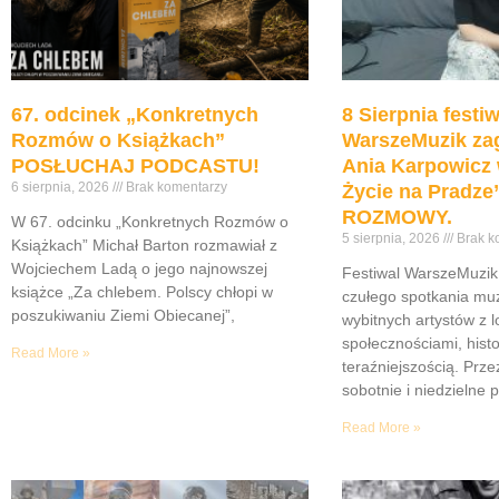
67. odcinek „Konkretnych
8 Sierpnia festiw
Rozmów o Książkach”
WarszeMuzik zag
POSŁUCHAJ PODCASTU!
Ania Karpowicz 
6 sierpnia, 2026
Brak komentarzy
Życie na Pradz
ROZMOWY.
W 67. odcinku „Konkretnych Rozmów o
5 sierpnia, 2026
Brak k
Książkach” Michał Barton rozmawiał z
Wojciechem Ladą o jego najnowszej
Festiwal WarszeMuzik 
książce „Za chlebem. Polscy chłopi w
czułego spotkania muz
poszukiwaniu Ziemi Obiecanej”,
wybitnych artystów z 
społecznościami, histor
Read More »
teraźniejszością. Prze
sobotnie i niedzielne 
Read More »