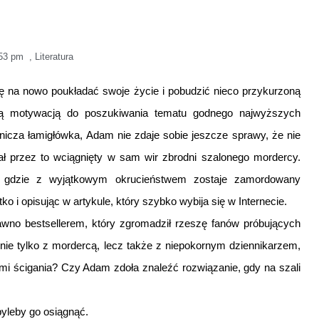
53 pm
,
Literatura
ę na nowo poukładać swoje życie i pobudzić nieco przykurzoną
ącą motywacją do poszukiwania tematu godnego najwyższych
mnicza łamigłówka, Adam nie zdaje sobie jeszcze sprawy, że nie
stał przez to wciągnięty w sam wir zbrodni szalonego mordercy.
, gdzie z wyjątkowym okrucieństwem zostaje zamordowany
o i opisując w artykule, który szybko wybija się w Internecie.
no bestsellerem, który zgromadził rzeszę fanów próbujących
 nie tylko z mordercą, lecz także z niepokornym dziennikarzem,
mi ścigania? Czy Adam zdoła znaleźć rozwiązanie, gdy na szali
byleby go osiągnąć.