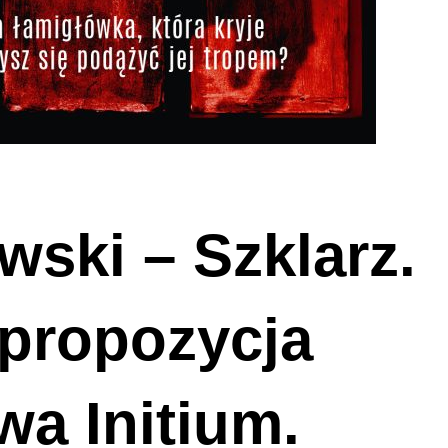
ski – Szklarz.
propozycja
a Initium.