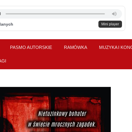
danych
Mini player
PASMO AUTORSKIE
RAMÓWKA
MUZYKA I KON
AGI