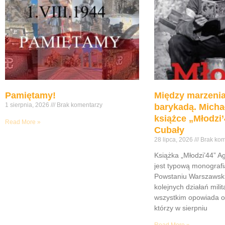
Pamiętamy!
Między marzenia
1 sierpnia, 2026
Brak komentarzy
barykadą. Micha
książce „Młodzi’
Read More »
Cubały
28 lipca, 2026
Brak kom
Książka „Młodzi’44” A
jest typową monograf
Powstaniu Warszawsk
kolejnych działań mili
wszystkim opowiada o
którzy w sierpniu
Read More »