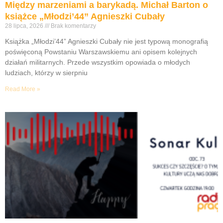
Między marzeniami a barykadą. Michał Barton o
książce „Młodzi’44” Agnieszki Cubały
28 lipca, 2026
Brak komentarzy
Książka „Młodzi’44” Agnieszki Cubały nie jest typową monografią
poświęconą Powstaniu Warszawskiemu ani opisem kolejnych
działań militarnych. Przede wszystkim opowiada o młodych
ludziach, którzy w sierpniu
Read More »