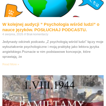
W kolejnej audycji ” Psychologia wśród ludzi” o
nauce języków. POSŁUCHAJ PODCASTU.
4 sierpnia, 2026
Brak komentarzy
Jedynasty odcinek podcastu „Z psychologią wśród ludzi” łączy moje
wykształcenie psychologiczne i moją praktykę jako lektora języka
angielskiego.Poznacie w nim podstawowe koncepcje, które
sprawiają, że
Read More »