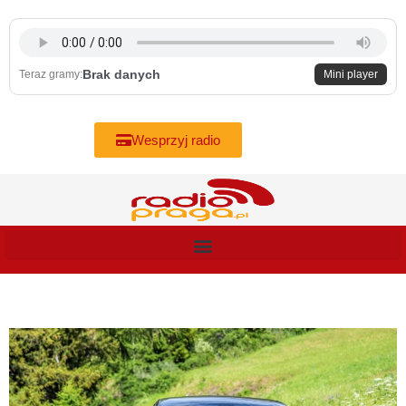
Skip
to
content
Brak danych
Teraz gramy:
Mini player
Wesprzyj radio