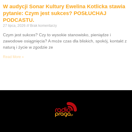
W audycji Sonar Kultury Ewelina Kotlicka stawia
pytanie: Czym jest sukces? POSŁUCHAJ
PODCASTU.
27 lipca, 2026
Brak komentarzy
Czym jest sukces? Czy to wysokie stanowisko, pieniądze i
zawodowe osiągnięcia? A może czas dla bliskich, spokój, kontakt z
naturą i życie w zgodzie ze
Read More »