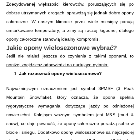
Zdecydowanej większości kierowców, poruszających się po
dobrze utrzymanych drogach, sprawdzą się jednak dobre opony
całoroczne. W naszym klimacie przez wiele miesięcy panują
umiarkowane temperatury, a zimy są raczej łagodne, dlatego
opony całoroczne stanowią idealny kompromis.
Jakie opony wielosezonowe wybrać?
Jeśli nie miałeś jeszcze do czynienia z takimi oponami, to
poniżej znajdziesz odpowiedzi na nurtujące pytania:
Jak rozpoznać opony wielosezonowe?
Najważniejszym oznaczeniem jest symbol 3PMSF (3 Peak
Mountain Snowflake), który oznacza, że opona spełnia
rygorystyczne wymagania, dotyczące jazdy po ośnieżonej
nawierzchni. Kolejnym ważnym symbolem jest M&S (mud &
snow), co daje pewność, że opony całoroczne poradzą sobie w
błocie i śniegu. Dodatkowo opony wielosezonowe są najczęściej