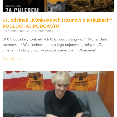
67. odcinek „Konkretnych Rozmów o Książkach”
POSŁUCHAJ PODCASTU!
6 sierpnia, 2026
Brak komentarzy
W 67. odcinku „Konkretnych Rozmów o Książkach” Michał Barton
rozmawiał z Wojciechem Ladą o jego najnowszej książce „Za
chlebem. Polscy chłopi w poszukiwaniu Ziemi Obiecanej”,
Read More »