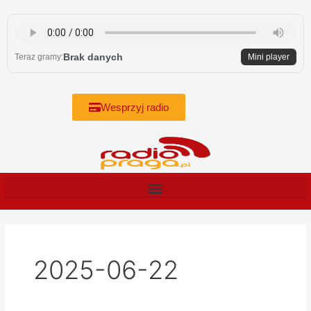
Skip
to
content
Brak danych
Teraz gramy:
Mini player
Wesprzyj radio
2025-06-22