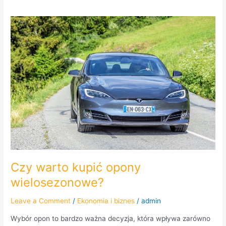
Czy
warto
kupić
opony
wielosezonowe?
Czy warto kupić opony
wielosezonowe?
Leave a Comment
/
Ekonomia i biznes
/
admin
Wybór opon to bardzo ważna decyzja, która wpływa zarówno