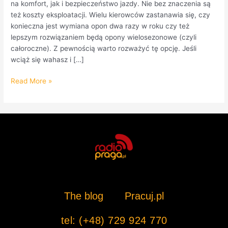
na komfort, jak i bezpieczeństwo jazdy. Nie bez znaczenia są
też koszty eksploatacji. Wielu kierowców zastanawia się, czy
konieczna jest wymiana opon dwa razy w roku czy też
lepszym rozwiązaniem będą opony wielosezonowe (czyli
całoroczne). Z pewnością warto rozważyć tę opcję. Jeśli
wciąż się wahasz i […]
Read More »
The blog
Pracuj.pl
tel: (+48) 729 924 770