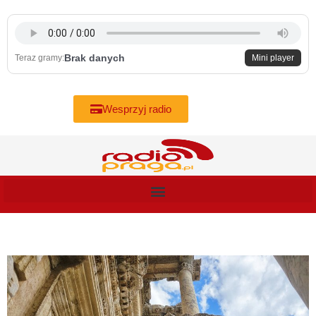
Skip
to
content
Brak danych
Teraz gramy:
Mini player
Wesprzyj radio