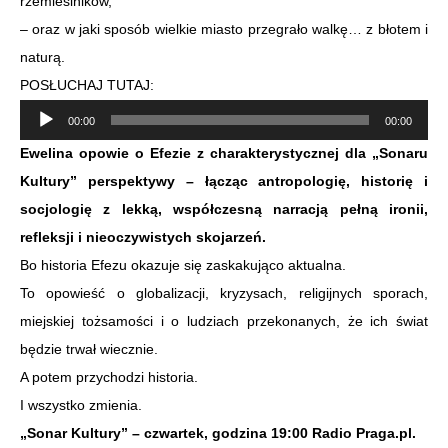
rzemieślników,
– oraz w jaki sposób wielkie miasto przegrało walkę… z błotem i
naturą.
POSŁUCHAJ TUTAJ:
Odtwarzacz
00:00
00:00
plików
Ewelina opowie o Efezie z charakterystycznej dla „Sonaru
dźwiękowych
Kultury” perspektywy – łącząc antropologię, historię i
socjologię z lekką, współczesną narracją pełną ironii,
refleksji i nieoczywistych skojarzeń.
Bo historia Efezu okazuje się zaskakująco aktualna.
To opowieść o globalizacji, kryzysach, religijnych sporach,
miejskiej tożsamości i o ludziach przekonanych, że ich świat
będzie trwał wiecznie.
A potem przychodzi historia.
I wszystko zmienia.
„Sonar Kultury” – czwartek, godzina 19:00 Radio Praga.pl.