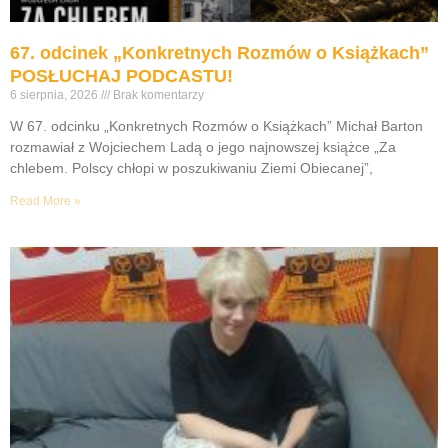
67. odcinek „Konkretnych Rozmów o Książkach”
POSŁUCHAJ PODCASTU!
6 sierpnia, 2026
Brak komentarzy
W 67. odcinku „Konkretnych Rozmów o Książkach” Michał Barton
rozmawiał z Wojciechem Ladą o jego najnowszej książce „Za
chlebem. Polscy chłopi w poszukiwaniu Ziemi Obiecanej”,
Read More »