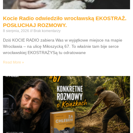
Kocie Radio odwiedziło wrocławską EKOSTRAŻ.
POSŁUCHAJ ROZMOWY.
8 sierpnia, 2026
Brak komentarzy
Dziś KOCIE RADIO zabiera Was w wyjątkowe miejsce na mapie
Wrocławia – na ulicę Miłoszycką 67. To właśnie tam bije serce
wrocławskiej EKOSTRAŻYSą tu odratowane
Read More »