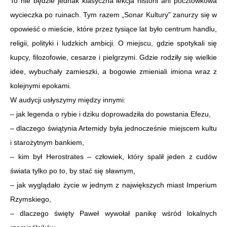
To nie będzie jednak klasyczna lekcja historii ani pocztówkowa
wycieczka po ruinach. Tym razem „Sonar Kultury” zanurzy się w
opowieść o mieście, które przez tysiące lat było centrum handlu,
religii, polityki i ludzkich ambicji. O miejscu, gdzie spotykali się
kupcy, filozofowie, cesarze i pielgrzymi. Gdzie rodziły się wielkie
idee, wybuchały zamieszki, a bogowie zmieniali imiona wraz z
kolejnymi epokami.
W audycji usłyszymy między innymi:
– jak legenda o rybie i dziku doprowadziła do powstania Efezu,
– dlaczego świątynia Artemidy była jednocześnie miejscem kultu
i starożytnym bankiem,
– kim był Herostrates – człowiek, który spalił jeden z cudów
świata tylko po to, by stać się sławnym,
– jak wyglądało życie w jednym z największych miast Imperium
Rzymskiego,
– dlaczego święty Paweł wywołał panikę wśród lokalnych