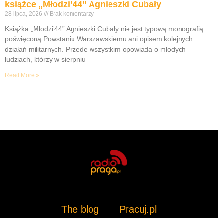
książce „Młodzi’44” Agnieszki Cubały
28 lipca, 2026
Brak komentarzy
Książka „Młodzi’44” Agnieszki Cubały nie jest typową monografią
poświęconą Powstaniu Warszawskiemu ani opisem kolejnych
działań militarnych. Przede wszystkim opowiada o młodych
ludziach, którzy w sierpniu
Read More »
The blog
Pracuj.pl