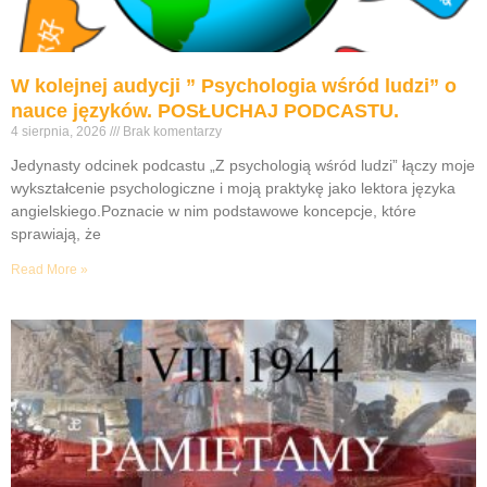
W kolejnej audycji ” Psychologia wśród ludzi” o
nauce języków. POSŁUCHAJ PODCASTU.
4 sierpnia, 2026
Brak komentarzy
Jedynasty odcinek podcastu „Z psychologią wśród ludzi” łączy moje
wykształcenie psychologiczne i moją praktykę jako lektora języka
angielskiego.Poznacie w nim podstawowe koncepcje, które
sprawiają, że
Read More »