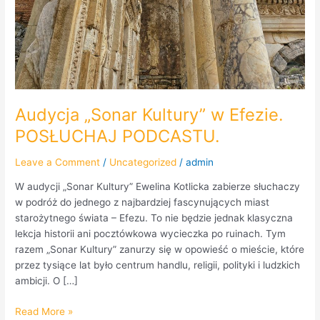
Audycja „Sonar Kultury” w Efezie.
POSŁUCHAJ PODCASTU.
Leave a Comment
/
Uncategorized
/
admin
W audycji „Sonar Kultury” Ewelina Kotlicka zabierze słuchaczy
w podróż do jednego z najbardziej fascynujących miast
starożytnego świata – Efezu. To nie będzie jednak klasyczna
lekcja historii ani pocztówkowa wycieczka po ruinach. Tym
razem „Sonar Kultury” zanurzy się w opowieść o mieście, które
przez tysiące lat było centrum handlu, religii, polityki i ludzkich
ambicji. O […]
Read More »