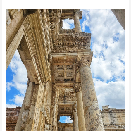
Audycja
„Sonar
Kultury”
w
Efezie.
POSŁUCHAJ
PODCASTU.