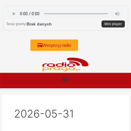
Skip
to
content
Brak danych
Teraz gramy:
Mini player
Wesprzyj radio
2026-05-31