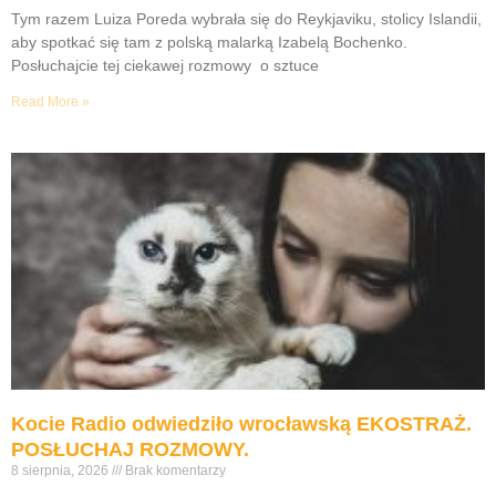
Tym razem Luiza Poreda wybrała się do Reykjaviku, stolicy Islandii,
aby spotkać się tam z polską malarką Izabelą Bochenko.
Posłuchajcie tej ciekawej rozmowy o sztuce
Read More »
Kocie Radio odwiedziło wrocławską EKOSTRAŻ.
POSŁUCHAJ ROZMOWY.
8 sierpnia, 2026
Brak komentarzy