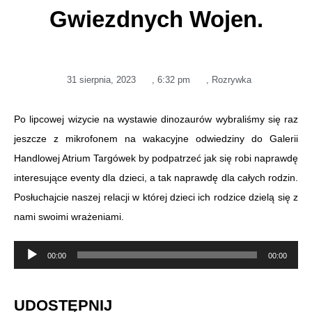
Gwiezdnych Wojen.
31 sierpnia, 2023
,
6:32 pm
,
Rozrywka
Po lipcowej wizycie na wystawie dinozaurów wybraliśmy się raz
jeszcze z mikrofonem na wakacyjne odwiedziny do Galerii
Handlowej Atrium Targówek by podpatrzeć jak się robi naprawdę
interesujące eventy dla dzieci, a tak naprawdę dla całych rodzin.
Posłuchajcie naszej relacji w której dzieci ich rodzice dzielą się z
nami swoimi wrażeniami.
Odtwarzacz
00:00
00:00
plików
dźwiękowych
UDOSTĘPNIJ