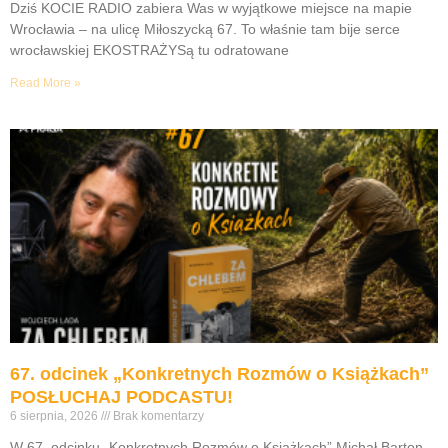
Dziś KOCIE RADIO zabiera Was w wyjątkowe miejsce na mapie
Wrocławia – na ulicę Miłoszycką 67. To właśnie tam bije serce
wrocławskiej EKOSTRAŻYSą tu odratowane
Read More »
67. odcinek „Konkretnych Rozmów o Książkach”
POSŁUCHAJ PODCASTU!
6 sierpnia, 2026
Brak komentarzy
W 67. odcinku „Konkretnych Rozmów o Książkach” Michał Barton