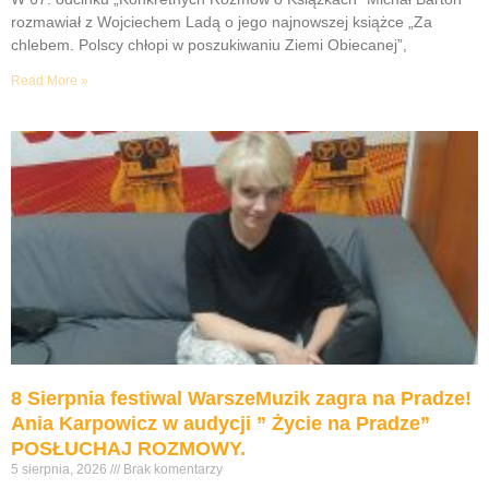
rozmawiał z Wojciechem Ladą o jego najnowszej książce „Za
chlebem. Polscy chłopi w poszukiwaniu Ziemi Obiecanej”,
Read More »
8 Sierpnia festiwal WarszeMuzik zagra na Pradze!
Ania Karpowicz w audycji ” Życie na Pradze”
POSŁUCHAJ ROZMOWY.
5 sierpnia, 2026
Brak komentarzy