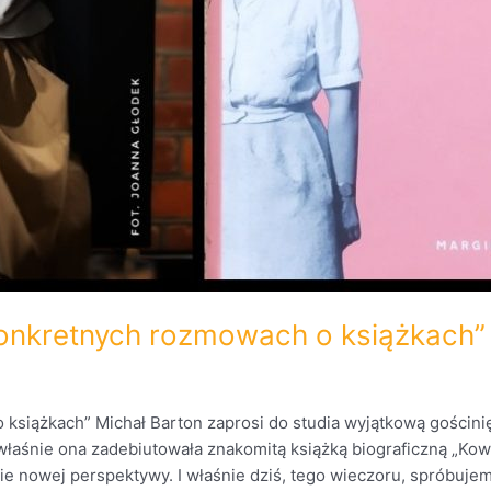
onkretnych rozmowach o książkach”
siążkach” Michał Barton zaprosi do studia wyjątkową gościnię
łaśnie ona zadebiutowała znakomitą książką biograficzną „Kowal
ełnie nowej perspektywy. I właśnie dziś, tego wieczoru, spróbuje