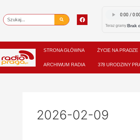
Skip
to
F
Szukaj
content
a
Brak 
Teraz gramy:
c
e
b
o
o
STRONA GŁÓWNA
ŻYCIE NA PRADZE
k
ARCHIWUM RADIA
378 URODZINY PR
2026-02-09