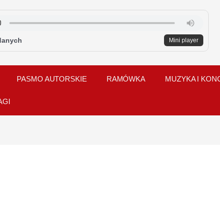
danych
Mini player
PASMO AUTORSKIE
RAMÓWKA
MUZYKA I KON
AGI