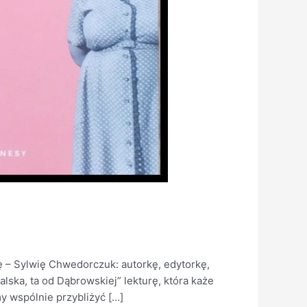
 – Sylwię Chwedorczuk: autorkę, edytorkę,
ska, ta od Dąbrowskiej” lekturę, która każe
my wspólnie przybliżyć […]