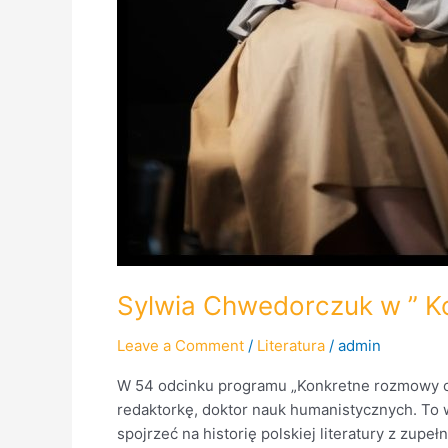
Sylwia Chwedorczuk w ” K
Leave a Comment
/
Literatura
/
admin
W 54 odcinku programu „Konkretne rozmowy o k
redaktorkę, doktor nauk humanistycznych. To w
spojrzeć na historię polskiej literatury z zup