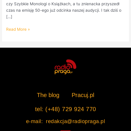
czy Szybkie Monologi o Książkach, a tu znienacka przyszedł
czas na emisję 50-ego już odcinka naszej audycji. I tak dziś o
[…]
Read More »
The blog
Pracuj.pl
tel: (+48) 729 924 770
e-mail: redakcja@radiopraga.pl