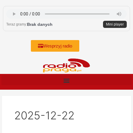
Skip
to
content
Brak danych
Teraz gramy:
Mini player
Wesprzyj radio
2025-12-22