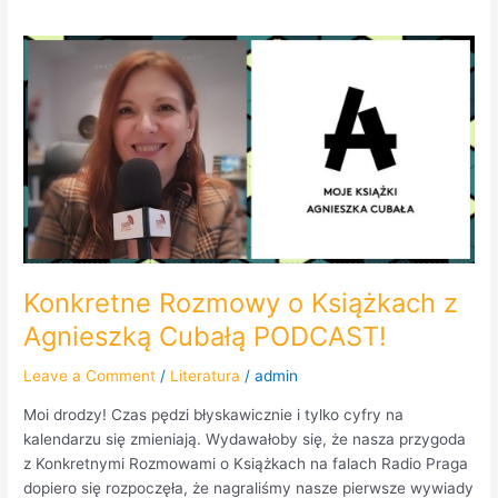
Konkretne
Rozmowy
o
Książkach
z
Agnieszką
Cubałą
PODCAST!
Konkretne Rozmowy o Książkach z
Agnieszką Cubałą PODCAST!
Leave a Comment
/
Literatura
/
admin
Moi drodzy! Czas pędzi błyskawicznie i tylko cyfry na
kalendarzu się zmieniają. Wydawałoby się, że nasza przygoda
z Konkretnymi Rozmowami o Książkach na falach Radio Praga
dopiero się rozpoczęła, że nagraliśmy nasze pierwsze wywiady