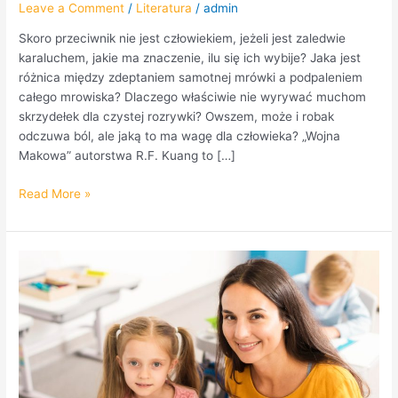
Leave a Comment
/
Literatura
/
admin
Skoro przeciwnik nie jest człowiekiem, jeżeli jest zaledwie
karaluchem, jakie ma znaczenie, ilu się ich wybije? Jaka jest
różnica między zdeptaniem samotnej mrówki a podpaleniem
całego mrowiska? Dlaczego właściwie nie wyrywać muchom
skrzydełek dla czystej rozrywki? Owszem, może i robak
odczuwa ból, ale jaką to ma wagę dla człowieka? „Wojna
Makowa” autorstwa R.F. Kuang to […]
Read More »
Nie
tylko
wychowawca
–
pedagog
jako
terapeuta
z