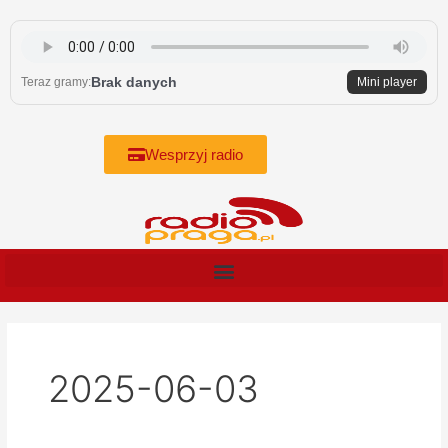
Skip
to
content
Brak danych
Teraz gramy:
Mini player
Wesprzyj radio
2025-06-03