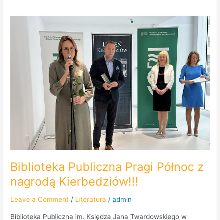
Biblioteka
Publiczna
Pragi
Północ
z
nagrodą
Kierbedziów!!!
Biblioteka Publiczna Pragi Północ z
nagrodą Kierbedziów!!!
Leave a Comment
/
Literatura
/
admin
Biblioteka Publiczna im. Księdza Jana Twardowskiego w