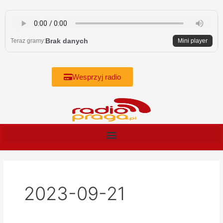
Skip
to
content
Brak danych
Teraz gramy:
Mini player
Wesprzyj radio
2023-09-21