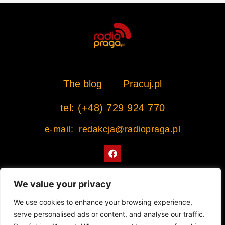
The blog
Pracuj.pl
tel: (+48) 729 924 770
e-mail: redakcja@radiopraga.pl
F
a
c
e
b
We value your privacy
o
o
Współpracujemy z Muzeum Warszawskiej Pragi
We use cookies to enhance your browsing experience,
k
serve personalised ads or content, and analyse our traffic.
© 2022 All rights Reserved. Radiopraga.pl