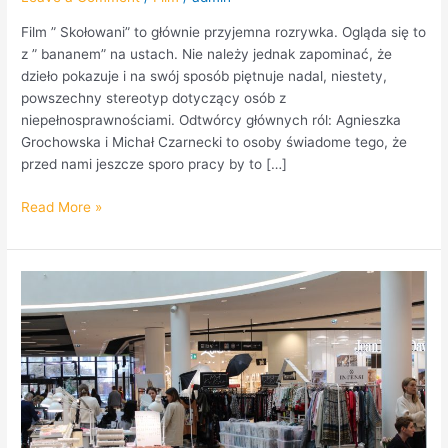
Film ” Skołowani” to głównie przyjemna rozrywka. Ogląda się to
z ” bananem” na ustach. Nie należy jednak zapominać, że
dzieło pokazuje i na swój sposób piętnuje nadal, niestety,
powszechny stereotyp dotyczący osób z
niepełnosprawnościami. Odtwórcy głównych ról: Agnieszka
Grochowska i Michał Czarnecki to osoby świadome tego, że
przed nami jeszcze sporo pracy by to […]
Read More »
Jestem
Slow
w
praskiej
Promenadzie.
Relacja
z
Targów