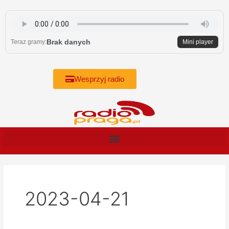
Skip
to
content
Brak danych
Teraz gramy:
Mini player
Wesprzyj radio
2023-04-21