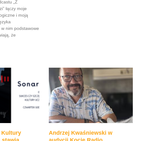
dcastu „Z
zi” łączy moje
ogiczne i moją
języka
e w nim podstawowe
iają, że
 Kultury
Andrzej Kwaśniewski w
 stawia
audycji Kocie Radio.