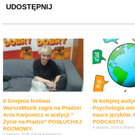
dźwiękowych
UDOSTĘPNIJ
8 Sierpnia festiwal
W kolejnej audyc
WarszeMuzik zagra na Pradze!
Psychologia wśr
Ania Karpowicz w audycji ”
nauce języków
Życie na Pradze” POSŁUCHAJ
PODCASTU.
4 sierpnia, 2026
Brak k
ROZMOWY.
5 sierpnia, 2026
Brak komentarzy