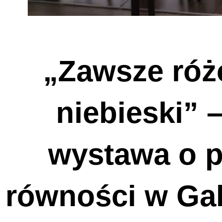
„Zawsze róż
niebieski” 
wystawa o pr
równości w Gale