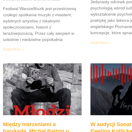
Jedynasty odcinek po
psychologią wśród lud
Festiwal WarszeMuzik jest przestrzenią
wykształcenie psychol
czułego spotkania muzyki z miastem,
praktykę jako lektora 
wybitnych artystów z lokalnymi
angielskiego.Poznaci
społecznościami, historii z
koncepcje, które spraw
teraźniejszością. Przez cały sierpień w
sobotnie i niedzielne popołudnia
Read More »
Read More »
Między marzeniami a
W audycji Sonar
barykadą. Michał Barton o
Ewelina Kotlicka