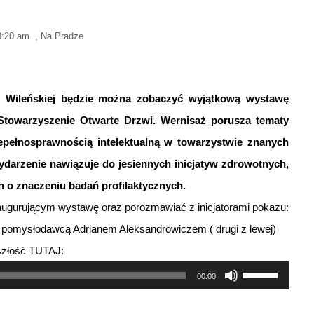
8:20 am
,
Na Pradze
ii Wileńskiej będzie można zobaczyć wyjątkową wystawę
Stowarzyszenie Otwarte Drzwi. Wernisaż porusza tematy
iepełnosprawnością intelektualną w towarzystwie znanych
Wydarzenie nawiązuje do jesiennych inicjatyw zdrowotnych,
 o znaczeniu badań profilaktycznych.
naugurującym wystawę oraz porozmawiać z inicjatorami pokazu:
az pomysłodawcą Adrianem Aleksandrowiczem ( drugi z lewej)
szłość TUTAJ:
Używaj
00:00
strzałek