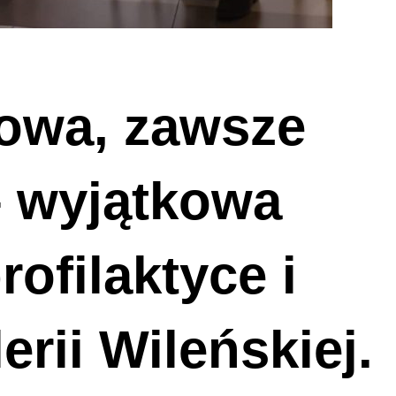
owa, zawsze
– wyjątkowa
ofilaktyce i
rii Wileńskiej.