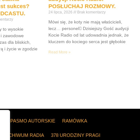
est sukces?
POSŁUCHAJ ROZMOWY.
24 lipca, 2026
Brak komentarzy
DCASTU.
entarzy
Mówi się, że koty nie mają właścicieli,
lecz… personel Dzisiejszy Gość audycji
y to wysokie
Kocie Radio od lat udowadnia jednak, że
e i zawodowe
kluczem do kociego serca jest głębokie
as dla bliskich,
rą i życie w zgodzie
Read More »
ZE
PASMO AUTORSKIE
RAMÓWKA
ARCHIWUM RADIA
378 URODZINY PRAGI