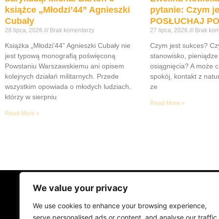
książce „Młodzi’44” Agnieszki
pytanie: Czym j
Cubały
POSŁUCHAJ PO
28 lipca, 2026
Brak komentarzy
27 lipca, 2026
Brak kom
Książka „Młodzi’44” Agnieszki Cubały nie
Czym jest sukces? Cz
jest typową monografią poświęconą
stanowisko, pieniądz
Powstaniu Warszawskiemu ani opisem
osiągnięcia? A może cz
kolejnych działań militarnych. Przede
spokój, kontakt z natu
wszystkim opowiada o młodych ludziach,
ze
którzy w sierpniu
Read More »
Read More »
We value your privacy
STRONA GŁÓWNA
ŻYCIE NA PRAD
We use cookies to enhance your browsing experience,
MUZYKA I KONCERTY
KONTAKT
serve personalised ads or content, and analyse our traffic.