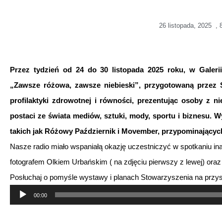
26 listopada, 2025
,
Przez tydzień od 24 do 30 listopada 2025 roku, w Galer
„Zawsze różowa, zawsze niebieski”, przygotowaną przez 
profilaktyki zdrowotnej i równości, prezentując osoby z n
postaci ze świata mediów, sztuki, mody, sportu i biznesu. 
takich jak Różowy Październik i Movember, przypominających
Nasze radio miało wspaniałą okazję uczestniczyć w spotkaniu i
fotografem Olkiem Urbańskim ( na zdjęciu pierwszy z lewej) or
Posłuchaj o pomyśle wystawy i planach Stowarzyszenia na przy
Odtwarzacz
00:00
plików