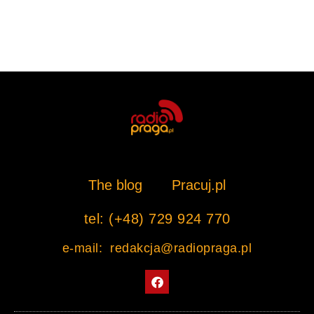
The blog
Pracuj.pl
tel: (+48) 729 924 770
e-mail: redakcja@radiopraga.pl
F
a
c
e