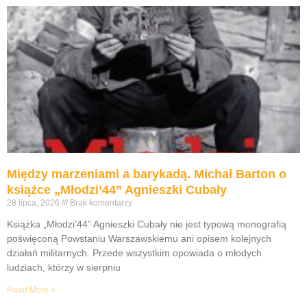
Między marzeniami a barykadą. Michał Barton o
książce „Młodzi’44” Agnieszki Cubały
28 lipca, 2026
Brak komentarzy
Książka „Młodzi’44” Agnieszki Cubały nie jest typową monografią
poświęconą Powstaniu Warszawskiemu ani opisem kolejnych
działań militarnych. Przede wszystkim opowiada o młodych
ludziach, którzy w sierpniu
Read More »