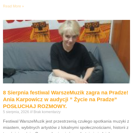
Read More »
8 Sierpnia festiwal WarszeMuzik zagra na Pradze!
Ania Karpowicz w audycji ” Życie na Pradze”
POSŁUCHAJ ROZMOWY.
5 sierpnia, 2026
Brak komentarzy
Festiwal WarszeMuzik jest przestrzenią czułego spotkania muzyki z
miastem, wybitnych artystów z lokalnymi społecznościami, historii z