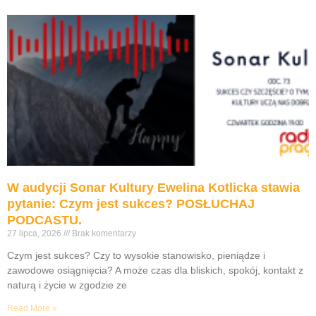
W audycji Sonar Kultury Ewelina Kotlicka stawia
pytanie: Czym jest sukces? POSŁUCHAJ
PODCASTU.
27 lipca, 2026
Brak komentarzy
Czym jest sukces? Czy to wysokie stanowisko, pieniądze i
zawodowe osiągnięcia? A może czas dla bliskich, spokój, kontakt z
naturą i życie w zgodzie ze
Read More »