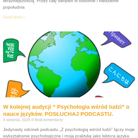
teraźniejszością. Przez cały sierpień w sobotnie i niedzielne
popołudnia
Read More »
W kolejnej audycji ” Psychologia wśród ludzi” o
nauce języków. POSŁUCHAJ PODCASTU.
4 sierpnia, 2026
Brak komentarzy
Jedynasty odcinek podcastu „Z psychologią wśród ludzi” łączy moje
wykształcenie psychologiczne i moją praktykę jako lektora języka