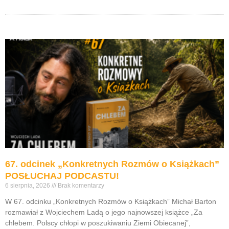
67. odcinek „Konkretnych Rozmów o Książkach”
POSŁUCHAJ PODCASTU!
6 sierpnia, 2026
Brak komentarzy
W 67. odcinku „Konkretnych Rozmów o Książkach” Michał Barton
rozmawiał z Wojciechem Ladą o jego najnowszej książce „Za
chlebem. Polscy chłopi w poszukiwaniu Ziemi Obiecanej”,