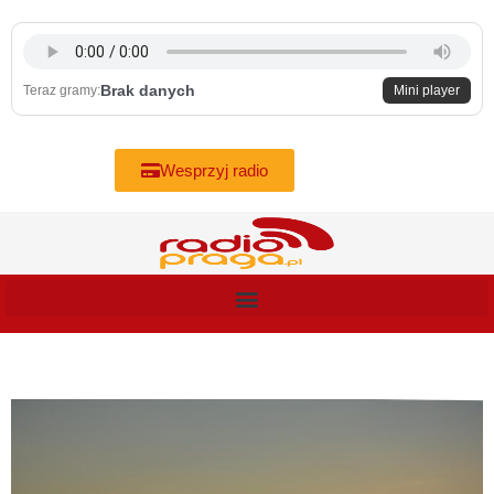
Skip
to
content
Brak danych
Teraz gramy:
Mini player
Wesprzyj radio