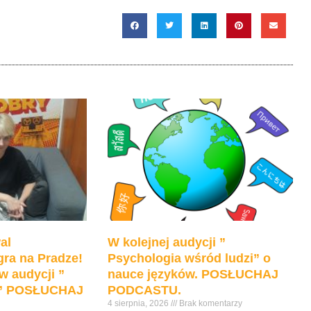
góry
oraz
do
dołu
aby
zwiększyć
lub
zmniejszyć
głośność.
al
W kolejnej audycji ”
ra na Pradze!
Psychologia wśród ludzi” o
w audycji ”
nauce języków. POSŁUCHAJ
e” POSŁUCHAJ
PODCASTU.
4 sierpnia, 2026
Brak komentarzy