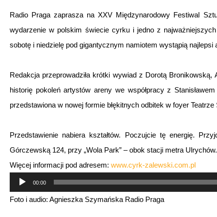
Radio Praga zaprasza na XXV Międzynarodowy Festiwal Sztuk
wydarzenie w polskim świecie cyrku i jedno z najważniejszyc
sobotę i niedzielę pod gigantycznym namiotem wystąpią najlepsi a
Redakcja przeprowadziła krótki wywiad z Dorotą Bronikowską, A
historię pokoleń artystów areny we współpracy z Stanisławem 
przedstawiona w nowej formie błękitnych odbitek w foyer Teatr
Przedstawienie nabiera kształtów. Poczujcie tę energię. Przy
Górczewską 124, przy „Wola Park” – obok stacji metra Ulrychów.
Więcej informacji pod adresem:
www.cyrk-zalewski.com.pl
Odtwarzacz
00:00
plików
Foto i audio: Agnieszka Szymańska Radio Praga
dźwiękowych