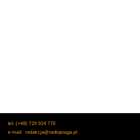
tel: (+48) 729 924 770
e-mail: redakcja@radiopraga.pl