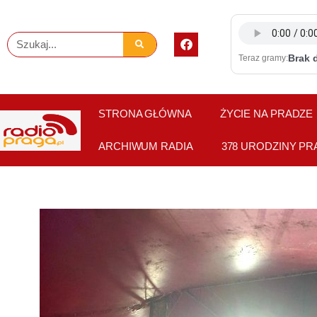
Skip
to
F
Szukaj
content
a
Brak 
Teraz gramy:
c
e
b
o
o
STRONA GŁÓWNA
ŻYCIE NA PRADZE
k
ARCHIWUM RADIA
378 URODZINY PR