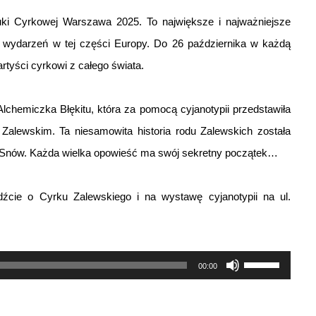
i Cyrkowej Warszawa 2025. To największe i najważniejsze
h wydarzeń w tej części Europy. Do 26 października w każdą
rtyści cyrkowi z całego świata.
lchemiczka Błękitu, która za pomocą cyjanotypii przedstawiła
Zalewskim. Ta niesamowita historia rodu Zalewskich została
ze Snów. Każda wielka opowieść ma swój sekretny początek…
jdźcie o Cyrku Zalewskiego i na wystawę cyjanotypii na ul.
Używaj
00:00
strzałek
do