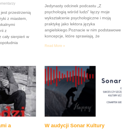
omentarzy
Jedynasty odcinek podcastu „Z
psychologią wśród ludzi” łączy moje
jest przestrzenią
wykształcenie psychologiczne i moją
yki z miastem,
praktykę jako lektora języka
lokalnymi
angielskiego.Poznacie w nim podstawowe
ii z
koncepcje, które sprawiają, że
z cały sierpień w
popołudnia
Read More »
mi a
W audycji Sonar Kultury