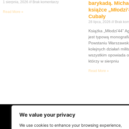
1 sierpnia, 2026
Brak komentarzy
barykadą. Micha
książce „Młodzi’
Read More »
Cubały
28 lipca, 2026
Brak kom
Książka „Młodzi’44” A
jest typową monograf
Powstaniu Warszawsk
kolejnych działań mili
wszystkim opowiada o
którzy w sierpniu
Read More »
We value your privacy
STRONA GŁÓWNA
ŻYCIE NA PRAD
We use cookies to enhance your browsing experience,
MUZYKA I KONCERTY
KONTAKT