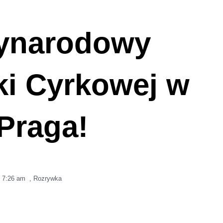
ynarodowy
ki Cyrkowej w
Praga!
7:26 am
,
Rozrywka