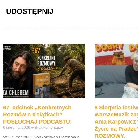
UDOSTĘPNIJ
67. odcinek „Konkretnych
8 Sierpnia festiw
Rozmów o Książkach”
WarszeMuzik zag
POSŁUCHAJ PODCASTU!
Ania Karpowicz 
6 sierpnia, 2026
Brak komentarzy
Życie na Pradz
ROZMOWY.
W 67. odcinku „Konkretnych Rozmów o