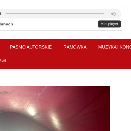
danych
Mini player
PASMO AUTORSKIE
RAMÓWKA
MUZYKA I KON
AGI