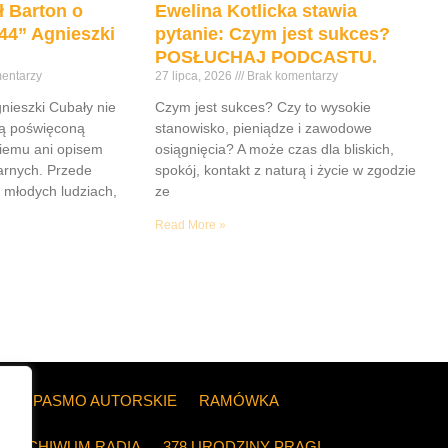
ł Barton o
Ewelina Kotlicka stawia
44” Agnieszki
pytanie: Czym jest sukces?
POSŁUCHAJ PODCASTU.
entarzy
27 lipca, 2026
Brak komentarzy
gnieszki Cubały nie
Czym jest sukces? Czy to wysokie
ią poświęconą
stanowisko, pieniądze i zawodowe
iemu ani opisem
osiągnięcia? A może czas dla bliskich,
tarnych. Przede
spokój, kontakt z naturą i życie w zgodzie
 młodych ludziach,
ze
Read More »
ZE
PASMO AUTORSKIE
RAMÓWKA
ARCHIWUM RADIA
378 URODZINY PRAGI