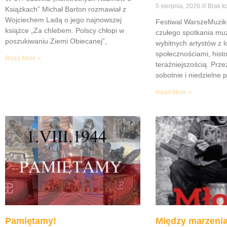
5 sierpnia, 2026
Brak k
Książkach” Michał Barton rozmawiał z
Wojciechem Ladą o jego najnowszej
Festiwal WarszeMuzik 
książce „Za chlebem. Polscy chłopi w
czułego spotkania muz
poszukiwaniu Ziemi Obiecanej”,
wybitnych artystów z 
społecznościami, histor
Read More »
teraźniejszością. Prze
sobotnie i niedzielne 
Read More »
Pamiętamy!
Między marzenia