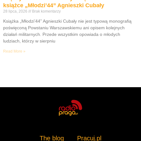
książce „Młodzi’44” Agnieszki Cubały
28 lipca, 2026
Brak komentarzy
Książka „Młodzi’44” Agnieszki Cubały nie jest typową monografią
poświęconą Powstaniu Warszawskiemu ani opisem kolejnych
działań militarnych. Przede wszystkim opowiada o młodych
ludziach, którzy w sierpniu
Read More »
The blog
Pracuj.pl