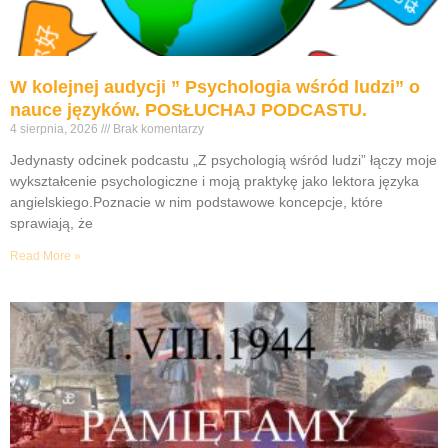
W kolejnej audycji ” Psychologia wśród ludzi” o
nauce języków. POSŁUCHAJ PODCASTU.
4 sierpnia, 2026
Brak komentarzy
Jedynasty odcinek podcastu „Z psychologią wśród ludzi” łączy moje
wykształcenie psychologiczne i moją praktykę jako lektora języka
angielskiego.Poznacie w nim podstawowe koncepcje, które
sprawiają, że
Read More »