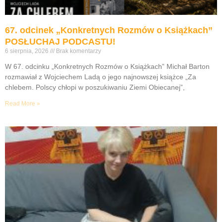
67. odcinek „Konkretnych Rozmów o Książkach”
POSŁUCHAJ PODCASTU!
6 sierpnia, 2026
Brak komentarzy
W 67. odcinku „Konkretnych Rozmów o Książkach” Michał Barton
rozmawiał z Wojciechem Ladą o jego najnowszej książce „Za
chlebem. Polscy chłopi w poszukiwaniu Ziemi Obiecanej”,
Read More »