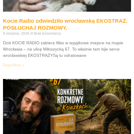
Kocie Radio odwiedziło wrocławską EKOSTRAŻ.
POSŁUCHAJ ROZMOWY.
8 sierpnia, 2026
Brak komentarzy
Dziś KOCIE RADIO zabiera Was w wyjątkowe miejsce na mapie
Wrocławia – na ulicę Miłoszycką 67. To właśnie tam bije serce
wrocławskiej EKOSTRAŻYSą tu odratowane
Read More »