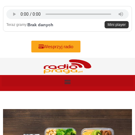
Skip
to
content
Brak danych
Teraz gramy:
Mini player
Wesprzyj radio