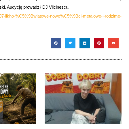
ki. Audycję prowadził DJ Vilcinescu.
6-07-likho-%C5%9Bwiatowe-nowo%C5%9Bci-metalowe-i-rodzime-