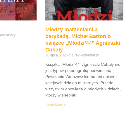
Między marzeniami a
omentarzy
barykadą. Michał Barton o
książce „Młodzi’44” Agnieszki
Cubały
28 lipca, 2026
Brak komentarzy
Książka „Młodzi’44” Agnieszki Cubały nie
jest typową monografią poświęconą
Powstaniu Warszawskiemu ani opisem
kolejnych działań militarnych. Przede
wszystkim opowiada o młodych ludziach,
którzy w sierpniu
Read More »