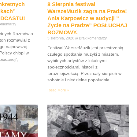
nkretnych
8 Sierpnia festiwal
żkach”
WarszeMuzik zagra na Pradze!
DCASTU!
Ania Karpowicz w audycji ”
omentarzy
Życie na Pradze” POSŁUCHAJ
ROZMOWY.
retnych Rozmów o
5 sierpnia, 2026
Brak komentarzy
ton rozmawiał z
go najnowszej
Festiwal WarszeMuzik jest przestrzenią
Polscy chłopi w
czułego spotkania muzyki z miastem,
iecanej”,
wybitnych artystów z lokalnymi
społecznościami, historii z
teraźniejszością. Przez cały sierpień w
sobotnie i niedzielne popołudnia
Read More »