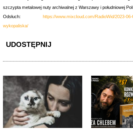
szczypta metalowej nuty archiwalnej z Warszawy i południowej Pols
Odsłuch:
https://www.mixcloud.com/RadioWid/2023-0
wykopaliska/
UDOSTĘPNIJ