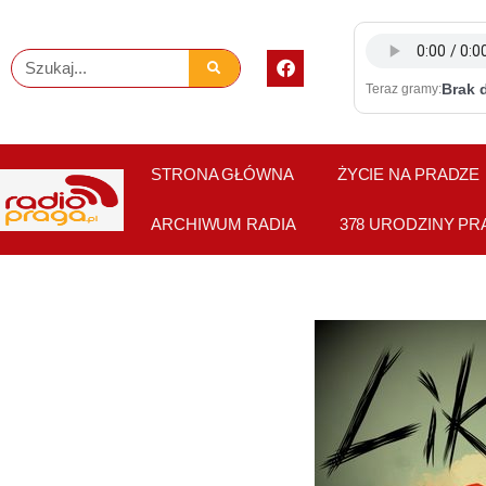
Skip
to
F
Szukaj
content
a
Brak 
Teraz gramy:
c
e
b
o
o
STRONA GŁÓWNA
ŻYCIE NA PRADZE
k
ARCHIWUM RADIA
378 URODZINY PR