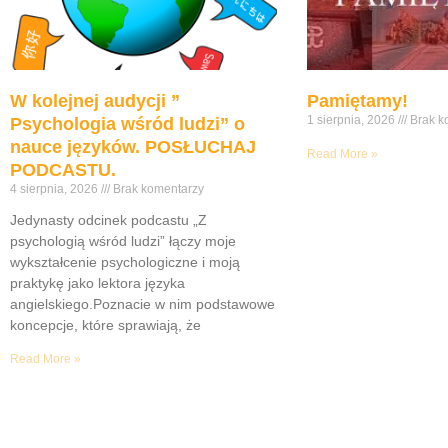
W kolejnej audycji ”
Pamiętamy!
1 sierpnia, 2026
Brak k
Psychologia wśród ludzi” o
nauce języków. POSŁUCHAJ
Read More »
PODCASTU.
4 sierpnia, 2026
Brak komentarzy
Jedynasty odcinek podcastu „Z
psychologią wśród ludzi” łączy moje
wykształcenie psychologiczne i moją
praktykę jako lektora języka
angielskiego.Poznacie w nim podstawowe
koncepcje, które sprawiają, że
Read More »