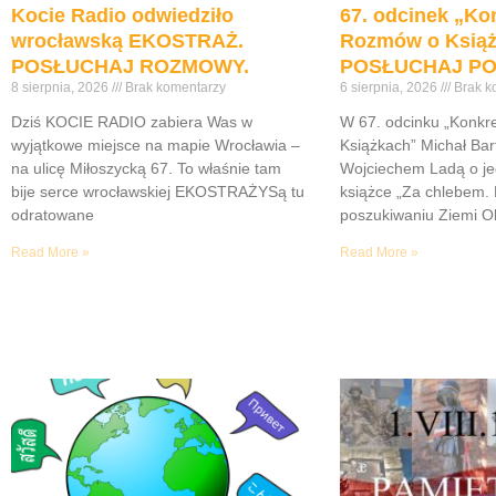
Kocie Radio odwiedziło
67. odcinek „Ko
wrocławską EKOSTRAŻ.
Rozmów o Ksią
POSŁUCHAJ ROZMOWY.
POSŁUCHAJ PO
8 sierpnia, 2026
Brak komentarzy
6 sierpnia, 2026
Brak k
Dziś KOCIE RADIO zabiera Was w
W 67. odcinku „Konk
wyjątkowe miejsce na mapie Wrocławia –
Książkach” Michał Bar
na ulicę Miłoszycką 67. To właśnie tam
Wojciechem Ladą o je
bije serce wrocławskiej EKOSTRAŻYSą tu
książce „Za chlebem. 
odratowane
poszukiwaniu Ziemi Ob
Read More »
Read More »