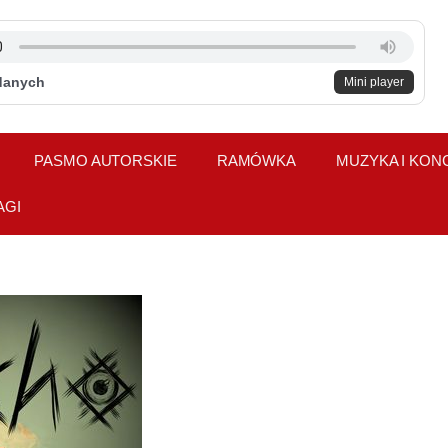
danych
Mini player
PASMO AUTORSKIE
RAMÓWKA
MUZYKA I KON
AGI