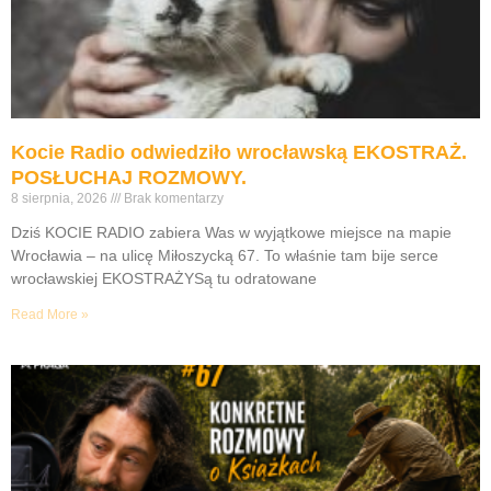
Kocie Radio odwiedziło wrocławską EKOSTRAŻ.
POSŁUCHAJ ROZMOWY.
8 sierpnia, 2026
Brak komentarzy
Dziś KOCIE RADIO zabiera Was w wyjątkowe miejsce na mapie
Wrocławia – na ulicę Miłoszycką 67. To właśnie tam bije serce
wrocławskiej EKOSTRAŻYSą tu odratowane
Read More »