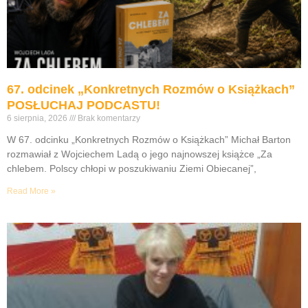
67. odcinek „Konkretnych Rozmów o Książkach”
POSŁUCHAJ PODCASTU!
6 sierpnia, 2026
Brak komentarzy
W 67. odcinku „Konkretnych Rozmów o Książkach” Michał Barton
rozmawiał z Wojciechem Ladą o jego najnowszej książce „Za
chlebem. Polscy chłopi w poszukiwaniu Ziemi Obiecanej”,
Read More »