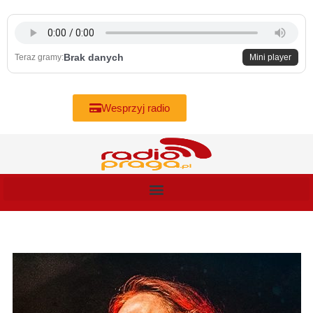
Skip
to
content
Brak danych
Teraz gramy:
Mini player
Wesprzyj radio