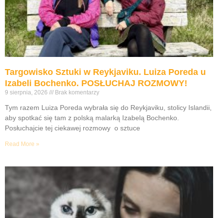
Targowisko Sztuki w Reykjaviku. Luiza Poreda u
Izabeli Bochenko. POSŁUCHAJ ROZMOWY!
9 sierpnia, 2026
Brak komentarzy
Tym razem Luiza Poreda wybrała się do Reykjaviku, stolicy Islandii,
aby spotkać się tam z polską malarką Izabelą Bochenko.
Posłuchajcie tej ciekawej rozmowy o sztuce
Read More »