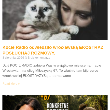
Kocie Radio odwiedziło wrocławską EKOSTRAŻ.
POSŁUCHAJ ROZMOWY.
8 sierpnia, 2026
Brak komentarzy
Dziś KOCIE RADIO zabiera Was w wyjątkowe miejsce na mapie
Wrocławia – na ulicę Miłoszycką 67. To właśnie tam bije serce
wrocławskiej EKOSTRAŻYSą tu odratowane
Read More »