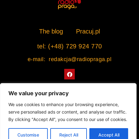
The blog
Pracuj.pl
tel: (+48) 729 924 770
e-mail: redakcja@radiopraga.pl
F
a
c
e
b
We value your privacy
o
o
Współpracujemy z Muzeum Warszawskiej Pragi
We use cookies to enhance your browsing experience,
k
serve personalised ads or content, and analyse our traffic.
© 2022 All rights Reserved. Radiopraga.pl
By clicking "Accept All", you consent to our use of cookies.
Projekt strony internetowej: tomasz-kaminski.pl
Customise
Reject All
Accept All