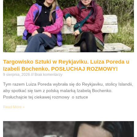
Targowisko Sztuki w Reykjaviku. Luiza Poreda u
Izabeli Bochenko. POSŁUCHAJ ROZMOWY!
9 sierpnia, 2026
Brak komentarzy
Tym razem Luiza Poreda wybrała się do Reykjaviku, stolicy Islandii,
aby spotkać się tam z polską malarką Izabelą Bochenko.
Posłuchajcie tej ciekawej rozmowy o sztuce
Read More »