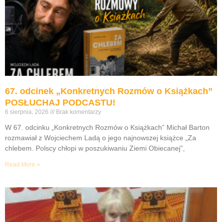
67. odcinek „Konkretnych Rozmów o Książkach”
POSŁUCHAJ PODCASTU!
6 sierpnia, 2026
Brak komentarzy
W 67. odcinku „Konkretnych Rozmów o Książkach” Michał Barton
rozmawiał z Wojciechem Ladą o jego najnowszej książce „Za
chlebem. Polscy chłopi w poszukiwaniu Ziemi Obiecanej”,
Read More »