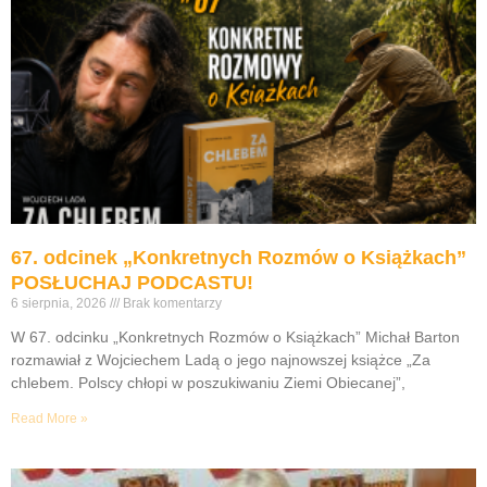
67. odcinek „Konkretnych Rozmów o Książkach”
POSŁUCHAJ PODCASTU!
6 sierpnia, 2026
Brak komentarzy
W 67. odcinku „Konkretnych Rozmów o Książkach” Michał Barton
rozmawiał z Wojciechem Ladą o jego najnowszej książce „Za
chlebem. Polscy chłopi w poszukiwaniu Ziemi Obiecanej”,
Read More »