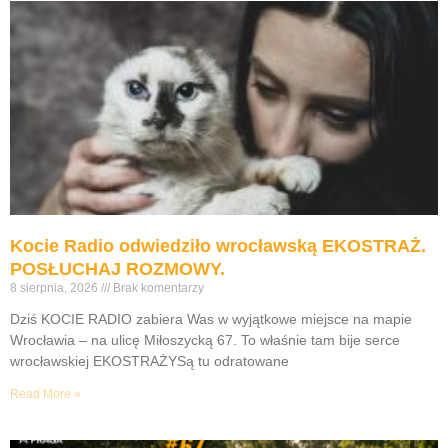
Kocie Radio odwiedziło wrocławską EKOSTRAŻ.
POSŁUCHAJ ROZMOWY.
8 sierpnia, 2026
Brak komentarzy
Dziś KOCIE RADIO zabiera Was w wyjątkowe miejsce na mapie
Wrocławia – na ulicę Miłoszycką 67. To właśnie tam bije serce
wrocławskiej EKOSTRAŻYSą tu odratowane
Read More »