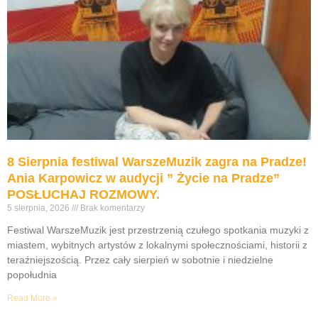
8 Sierpnia festiwal WarszeMuzik zagra na Pradze!
Ania Karpowicz w audycji ” Życie na Pradze”
POSŁUCHAJ ROZMOWY.
5 sierpnia, 2026
Brak komentarzy
Festiwal WarszeMuzik jest przestrzenią czułego spotkania muzyki z
miastem, wybitnych artystów z lokalnymi społecznościami, historii z
teraźniejszością. Przez cały sierpień w sobotnie i niedzielne
popołudnia
Read More »