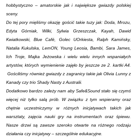
hobbystyczno – amatorskie jak i największe gwiazdy polskiej
sceny.
Do tej pory mięliśmy okazję gościć takie tuzy jak: Doda, Mrozu,
Edyta Górniak, Wilki, Sylwia Grzeszczak, Kayah, Dawid
Kwiatkowski, Blue Café, Golec UOrkiesta, Ralph Kamińsky,
Natalia Kukulska, LemON, Young Leosia, Bambi, Sara James,
Ich Troje, Majka Jeżowska i wielu wielu innych wspaniałych
artystów, których wymienienie zajęło by jeszcze ze 2. kartki A4.
Gościliśmy również gwiazdy z zagranicy takie jak Olivia Lunny z
Kanady czy trio Shady Nasty z Australii.
Dodatkowo bardzo zależy nam aby Safe&Sound stało się czymś
więcej niż tylko salą prób. W związku z tym wspieramy oraz
chętnie uczestniczymy w różnych inicjatywach takich jak
warsztaty, zajęcia nauki gry na instrumentach oraz śpiewu.
Nasze drzwi są zawsze szeroko otwarte na różnego rodzaju
działania czy inicjatywy – szczególnie edukacyjne.