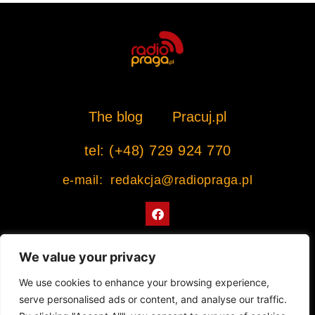
The blog
Pracuj.pl
tel: (+48) 729 924 770
e-mail: redakcja@radiopraga.pl
F
a
c
e
b
We value your privacy
o
o
Współpracujemy z Muzeum Warszawskiej Pragi
We use cookies to enhance your browsing experience,
k
serve personalised ads or content, and analyse our traffic.
© 2022 All rights Reserved. Radiopraga.pl