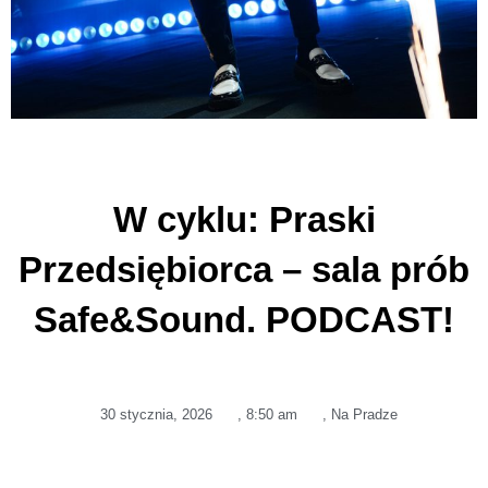
W cyklu: Praski
Przedsiębiorca – sala prób
Safe&Sound. PODCAST!
30 stycznia, 2026
,
8:50 am
,
Na Pradze