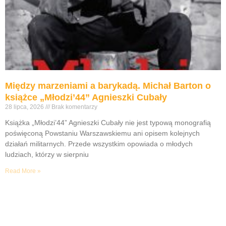
Między marzeniami a barykadą. Michał Barton o
książce „Młodzi’44” Agnieszki Cubały
28 lipca, 2026
Brak komentarzy
Książka „Młodzi’44” Agnieszki Cubały nie jest typową monografią
poświęconą Powstaniu Warszawskiemu ani opisem kolejnych
działań militarnych. Przede wszystkim opowiada o młodych
ludziach, którzy w sierpniu
Read More »