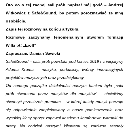
Oto co o tej zacnej sali prób napisał mój gość – Andrzej
Witkowicz z Safe&Sound, by potem porozmawiać ze mną
osobiście.
Zapis tej rozmowy na końcu artykułu.
Rozmowę zaczynamy fenomenalnym utworem formacji
Wilki pt: „Eroll”
Zapraszam. Damian Sawicki
Safe&Sound – sala prób powstała pod koniec 2019 r z inicjatywy
Adama Krama – muzyka, perkusisty, twórcy innowacyjnych
projektów muzycznych oraz przedsiębiorcy.
Od samego początku działalności naszym hasłem było „sala
prób stworzona przez muzyków dla muzyków” – chcieliśmy
stworzyć przestrzeń premium – w której każdy muzyk poczuje
się odpowiednio zaopiekowany a nasze pomieszczenia oraz
wysokiej klasy sprzęt zapewni każdemu komfortowe warunki do
pracy. Na codzień naszymi klientami są zarówno zespoły