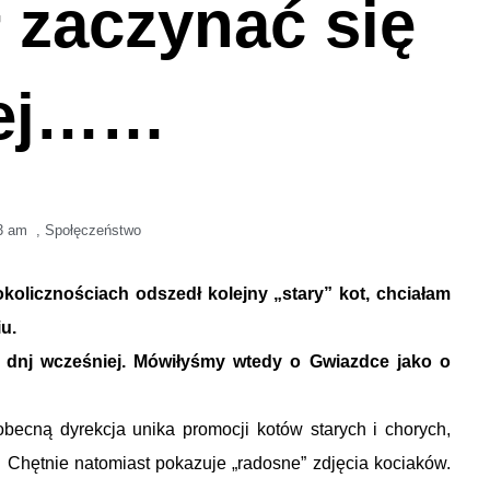
ł zaczynać się
zej……
3 am
,
Społęczeństwo
kolicznościach odszedł kolejny „stary” kot, chciałam
u.
 dnj wcześniej. Mówiłyśmy wtedy o Gwiazdce jako o
becną dyrekcja unika promocji kotów starych i chorych,
 Chętnie natomiast pokazuje „radosne” zdjęcia kociaków.