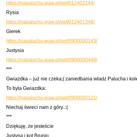
https://napaluchu.waw.pl/pet/012402144/
Rysia
https://napaluchu.waw.pl/pet/012401348/
Gierek
https://napaluchu.waw.pl/pet/0900000143/
Justysia
https://napaluchu.waw.pl/pet/0900000448/
***
Gwiazdka – ju
ż
nie czeka;( zaniedbania
władz Palucha i kol
To była Gwiazdka:
https://napaluchu.waw.pl/pet/0900000121/
Niechaj świeci nam z góry..:(
***
Dziękuję, że jesteście
Justyna i kot Brunio