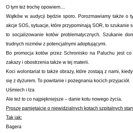
O tym też trochę opowiem…
Wątków w audycji będzie sporo. Porozmawiamy także o tym,
akcje SOS, sytuacje, które przypominają SOR, to szukanie 
to socjalizowanie kotów problematycznych. Szukanie do
trudnych rozmów z potencjalnymi adoptującymi.
Bo promocja kotów przez Schronisko na Paluchu jest co n
zakazy i obostrzenia także w tej materii.
Koci wolontariat to także obrazy, które zostają z nami, kied
się z dyżurem. To powitanie i pożegnania kocich przyjaciół.
Uśmiech i łza
Ale też to co najpiękniejsze – danie kotu nowego życia.
Proszę pamiętajcie o niewidzialnych kotach szpitalnych star
Tak jak:
Bagera