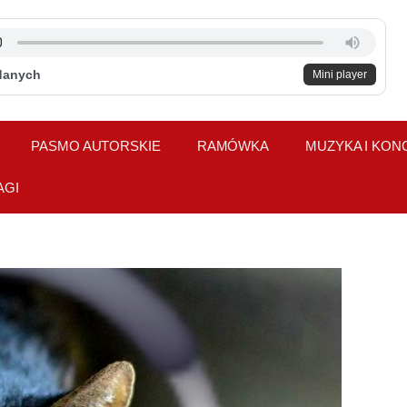
danych
Mini player
PASMO AUTORSKIE
RAMÓWKA
MUZYKA I KON
AGI