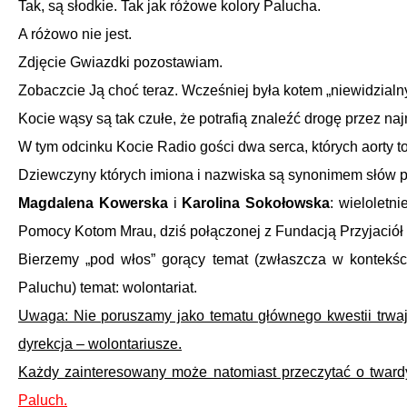
Tak, są słodkie. Tak jak różowe kolory Palucha.
A różowo nie jest.
Zdjęcie Gwiazdki pozostawiam.
Zobaczcie Ją choć teraz. Wcześniej była kotem „niewidzialn
Kocie wąsy
są tak czułe, że potrafią znaleźć drogę przez na
W tym odcinku Kocie Radio gości dwa serca, których aorty to
Dziewczyny których imiona i nazwiska są synonimem słów p
Magdalena Kowerska
i
Karolina Sokołowska
: wieloletn
Pomocy Kotom Mrau, dziś połączonej z Fundacją Przyjaciół
Bierzemy „pod włos” gorący temat (zwłaszcza w kontekści
Paluchu) temat: wolontariat.
Uwaga: Nie poruszamy jako tematu głównego kwestii trwaj
dyrekcja – wolontariusze.
Każdy zainteresowany może natomiast przeczytać o twardy
Paluch.