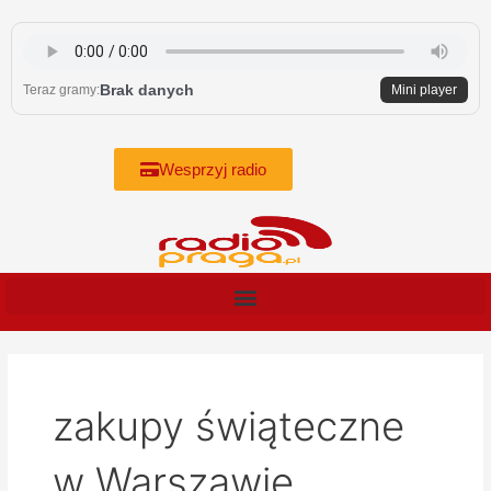
Skip
to
content
Brak danych
Teraz gramy:
Mini player
Wesprzyj radio
zakupy świąteczne
w Warszawie