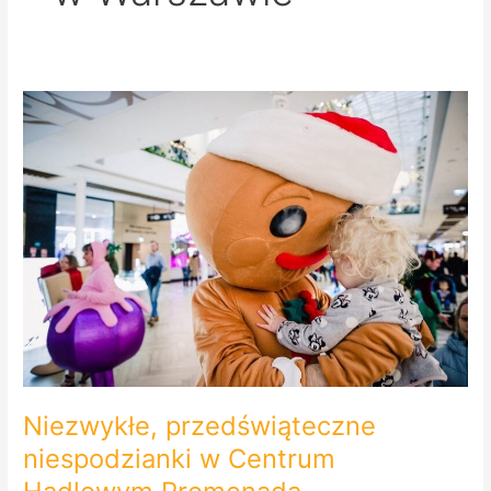
Niezwykłe,
przedświąteczne
niespodzianki
w
Centrum
Hadlowym
Promenada.
Niezwykłe, przedświąteczne
niespodzianki w Centrum