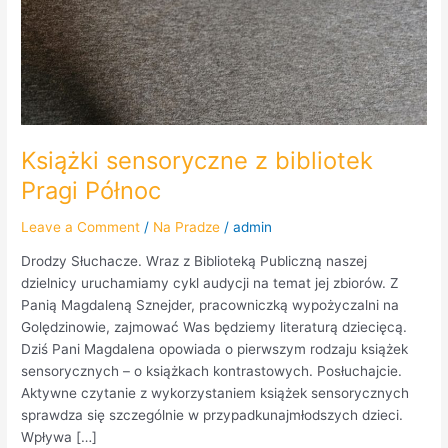
Książki sensoryczne z bibliotek
Pragi Północ
Leave a Comment
/
Na Pradze
/
admin
Drodzy Słuchacze. Wraz z Biblioteką Publiczną naszej
dzielnicy uruchamiamy cykl audycji na temat jej zbiorów. Z
Panią Magdaleną Sznejder, pracowniczką wypożyczalni na
Golędzinowie, zajmować Was będziemy literaturą dziecięcą.
Dziś Pani Magdalena opowiada o pierwszym rodzaju książek
sensorycznych – o książkach kontrastowych. Posłuchajcie.
Aktywne czytanie z wykorzystaniem książek sensorycznych
sprawdza się szczególnie w przypadkunajmłodszych dzieci.
Wpływa […]