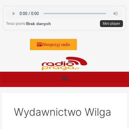
Skip
to
content
Brak danych
Teraz gramy:
Mini player
Wesprzyj radio
Wydawnictwo Wilga