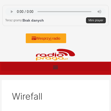
Skip
to
content
Brak danych
Teraz gramy:
Mini player
Wesprzyj radio
Wirefall