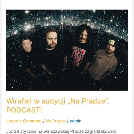
Wirefall
w
audycji
„Na
Pradze”.
PODCAST!
Wirefall w audycji „Na Pradze”.
PODCAST!
Leave a Comment
/
Na Pradze
/
admin
Już 29 stycznia na warszawskiej Pradze zagra krakowski