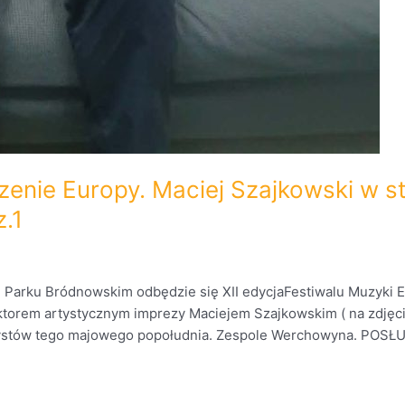
zenie Europy. Maciej Szajkowski w s
.1
 Parku Bródnowskim odbędzie się XII edycjaFestiwalu Muzyki E
torem artystycznym imprezy Maciejem Szajkowskim ( na zdjęciu)
artystów tego majowego popołudnia. Zespole Werchowyna. POS