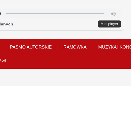
danych
Mini player
PASMO AUTORSKIE
RAMÓWKA
MUZYKA I KON
AGI