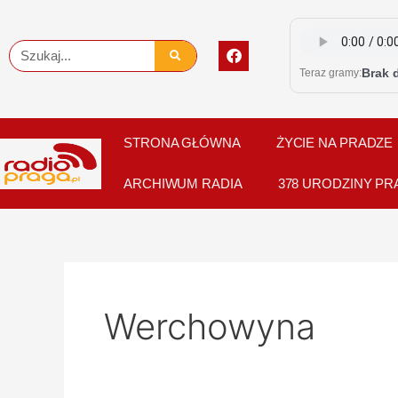
Skip
to
F
Szukaj
content
a
Brak 
Teraz gramy:
c
e
b
o
o
STRONA GŁÓWNA
ŻYCIE NA PRADZE
k
ARCHIWUM RADIA
378 URODZINY PR
Werchowyna