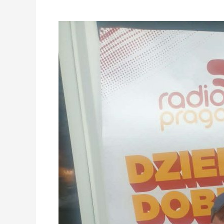
31
maja
zagra
Festiwal
Korzenie
Europy.
Maciej
Szajkowski
w
studio
Radio
Praga.
POSŁUCHAJ
ROZMOWY
cz.1