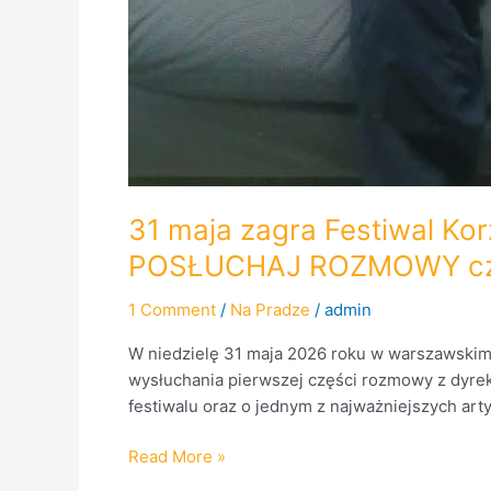
31 maja zagra Festiwal Kor
POSŁUCHAJ ROZMOWY cz
1 Comment
/
Na Pradze
/
admin
W niedzielę 31 maja 2026 roku w warszawskim
wysłuchania pierwszej części rozmowy z dyrek
festiwalu oraz o jednym z najważniejszych 
Read More »