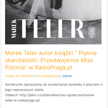
Marek Teler autor książki ” Piękne
skandalistki. Przedwojenne Miss
Polonia” w RadioPraga.pl
Leave a Comment
/
Uncategorized
/
admin
Serdecznie zapraszamy do wysłuchania wywiadu z pisarzem o
jego najnowzszym dziele.
Odsłuch: http://jakto.co/dziennikarstwo-spoleczne/marek-
teller-w-radiopraga-pl/