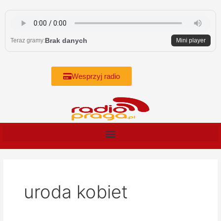
Skip
to
content
Brak danych
Teraz gramy:
Mini player
Wesprzyj radio
uroda kobiet