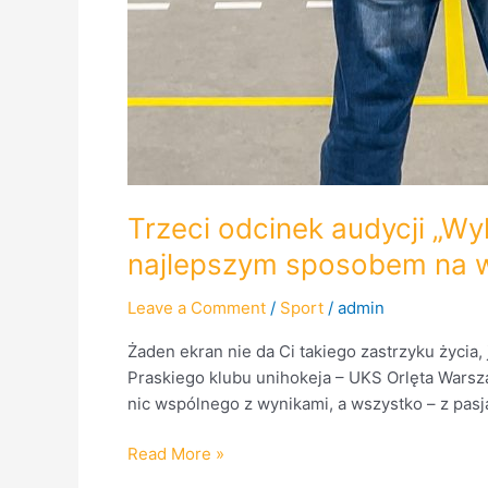
Trzeci odcinek audycji „Wyl
najlepszym sposobem na 
Leave a Comment
/
Sport
/
admin
Żaden ekran nie da Ci takiego zastrzyku życia
Praskiego klubu unihokeja – UKS Orlęta Warsza
nic wspólnego z wynikami, a wszystko – z pasją
Read More »