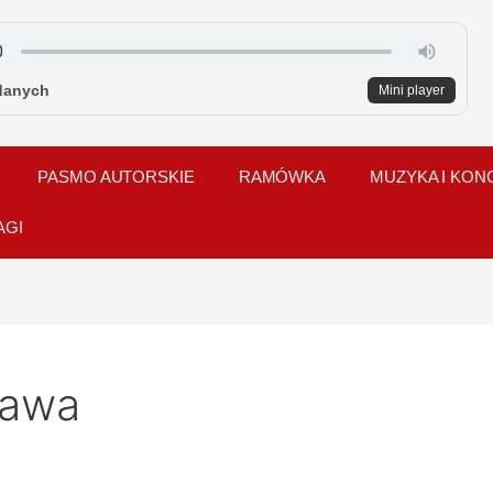
danych
Mini player
PASMO AUTORSKIE
RAMÓWKA
MUZYKA I KON
AGI
zawa