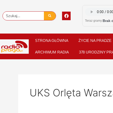
Skip
to
F
Szukaj
content
a
Brak 
Teraz gramy:
c
e
b
o
o
STRONA GŁÓWNA
ŻYCIE NA PRADZE
k
ARCHIWUM RADIA
378 URODZINY PR
UKS Orlęta Wars