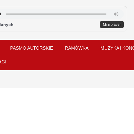
danych
Mini player
PASMO AUTORSKIE
RAMÓWKA
MUZYKA I KON
AGI