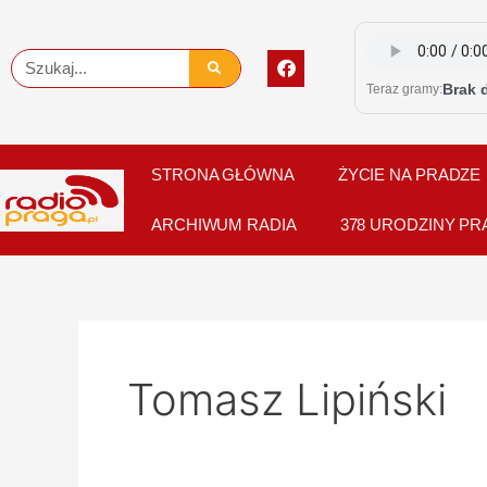
Skip
to
F
Szukaj
content
a
Brak 
Teraz gramy:
c
e
b
o
o
STRONA GŁÓWNA
ŻYCIE NA PRADZE
k
ARCHIWUM RADIA
378 URODZINY PR
Tomasz Lipiński