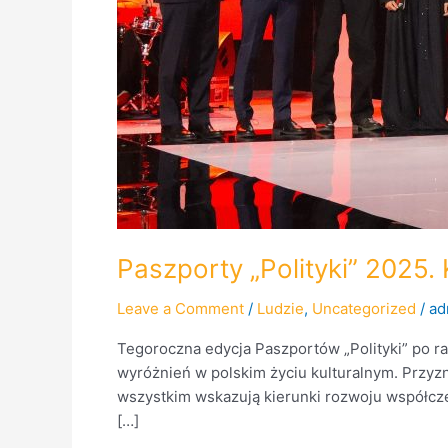
Paszporty „Polityki” 2025. 
Leave a Comment
/
Ludzie
,
Uncategorized
/
ad
Tegoroczna edycja Paszportów „Polityki” po ra
wyróżnień w polskim życiu kulturalnym. Przyz
wszystkim wskazują kierunki rozwoju współcze
[…]