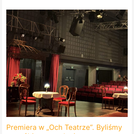
Premiera
w
„Och
Teatrze”.
Byliśmy
na
próbie
generalnej.
Premiera w „Och Teatrze”. Byliśmy