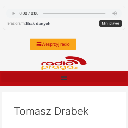
Skip
to
content
Brak danych
Teraz gramy:
Mini player
Wesprzyj radio
Tomasz Drabek