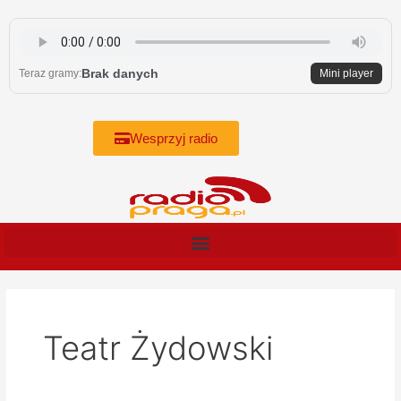
Skip
to
content
Brak danych
Teraz gramy:
Mini player
Wesprzyj radio
Teatr Żydowski