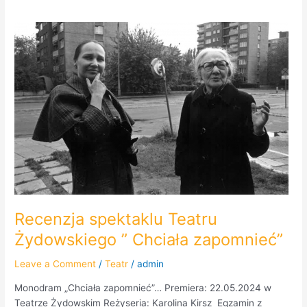
Recenzja
spektaklu
Teatru
Żydowskiego
”
Chciała
zapomnieć”
Recenzja spektaklu Teatru
Żydowskiego ” Chciała zapomnieć”
Leave a Comment
/
Teatr
/
admin
Monodram „Chciała zapomnieć”… Premiera: 22.05.2024 w
Teatrze Żydowskim Reżyseria: Karolina Kirsz Egzamin z