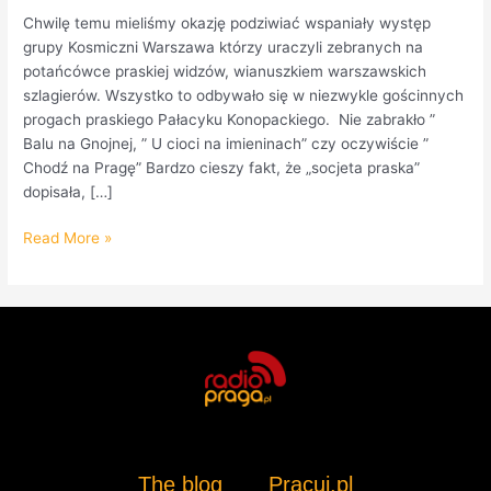
Chwilę temu mieliśmy okazję podziwiać wspaniały występ
grupy Kosmiczni Warszawa którzy uraczyli zebranych na
potańcówce praskiej widzów, wianuszkiem warszawskich
szlagierów. Wszystko to odbywało się w niezwykle gościnnych
progach praskiego Pałacyku Konopackiego. Nie zabrakło ”
Balu na Gnojnej, ” U cioci na imieninach” czy oczywiście ”
Chodź na Pragę” Bardzo cieszy fakt, że „socjeta praska”
dopisała, […]
Read More »
The blog
Pracuj.pl