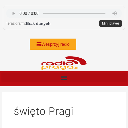
Skip
to
content
Brak danych
Teraz gramy:
Mini player
Wesprzyj radio
święto Pragi