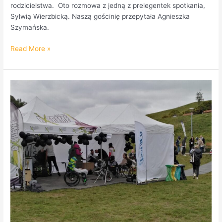
rodzicielstwa. Oto rozmowa z jedną z prelegentek spotkania,
Sylwią Wierzbicką. Naszą gościnię przepytała Agnieszka
Szymańska.
Read More »
Relacja
z
Pikniku
Fundacji
Avalon
na
warszawskim
Ursynowie
w
dniu
18.09.22