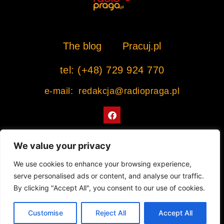
The blog
Pracuj.pl
tel: (+48) 729 924 770
e-mail: redakcja@radiopraga.pl
F
a
c
e
b
We value your privacy
o
o
Współpracujemy z Muzeum Warszawskiej Pragi
We use cookies to enhance your browsing experience,
k
serve personalised ads or content, and analyse our traffic.
© 2022 All rights Reserved. Radiopraga.pl
By clicking "Accept All", you consent to our use of cookies.
Projekt strony internetowej: tomasz-kaminski.pl
Customise
Reject All
Accept All