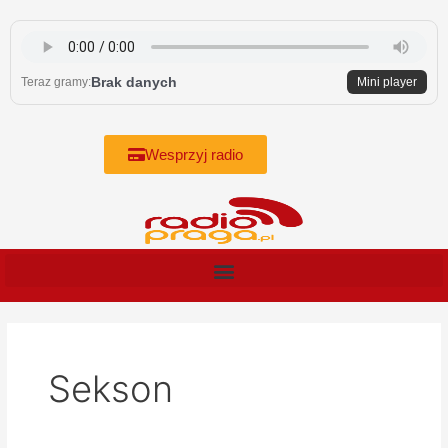
Skip
to
content
Brak danych
Teraz gramy:
Mini player
Wesprzyj radio
Sekson