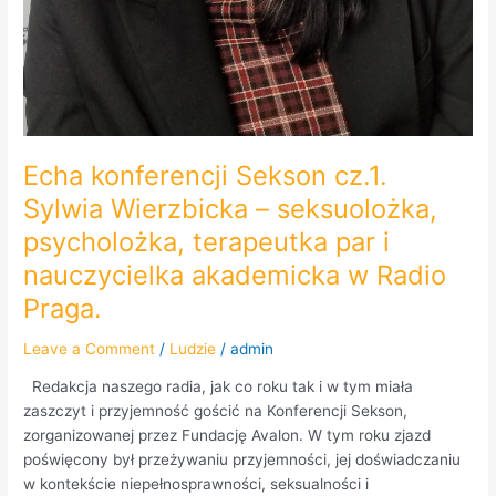
Echa konferencji Sekson cz.1.
Sylwia Wierzbicka – seksuolożka,
psycholożka, terapeutka par i
nauczycielka akademicka w Radio
Praga.
Leave a Comment
/
Ludzie
/
admin
Redakcja naszego radia, jak co roku tak i w tym miała
zaszczyt i przyjemność gościć na Konferencji Sekson,
zorganizowanej przez Fundację Avalon. W tym roku zjazd
poświęcony był przeżywaniu przyjemności, jej doświadczaniu
w kontekście niepełnosprawności, seksualności i