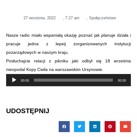
27 września, 2022
,
7:27 am
,
Społęczeństwo
Nasze radio miało wspaniałą okazję poznać jak planuje działa i
pracuje jedna z lepeij zorganizowanych instytucji
pozarządowych w naszym kraju.
Posłuchajcie relacji z pikniku jaki odbył się 18 września
nieopodal Kopy Cwila na warszawskim Ursynowie.
Odtwarzacz
00:00
00:00
plików
dźwiękowych
UDOSTĘPNIJ