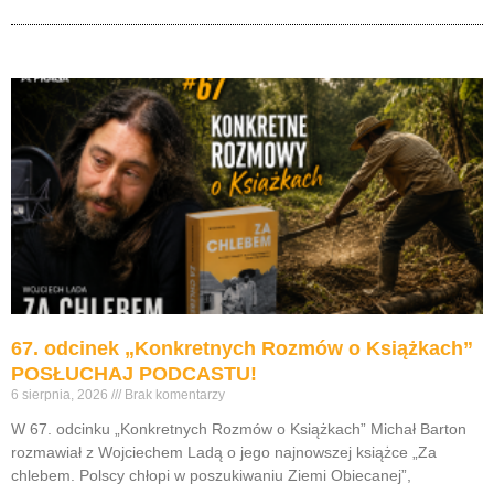
67. odcinek „Konkretnych Rozmów o Książkach”
POSŁUCHAJ PODCASTU!
6 sierpnia, 2026
Brak komentarzy
W 67. odcinku „Konkretnych Rozmów o Książkach” Michał Barton
rozmawiał z Wojciechem Ladą o jego najnowszej książce „Za
chlebem. Polscy chłopi w poszukiwaniu Ziemi Obiecanej”,