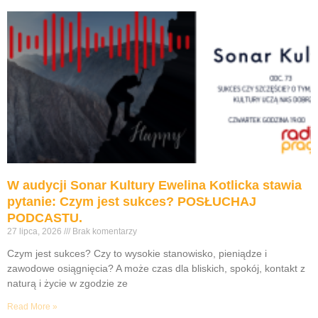
W audycji Sonar Kultury Ewelina Kotlicka stawia
pytanie: Czym jest sukces? POSŁUCHAJ
PODCASTU.
27 lipca, 2026
Brak komentarzy
Czym jest sukces? Czy to wysokie stanowisko, pieniądze i
zawodowe osiągnięcia? A może czas dla bliskich, spokój, kontakt z
naturą i życie w zgodzie ze
Read More »