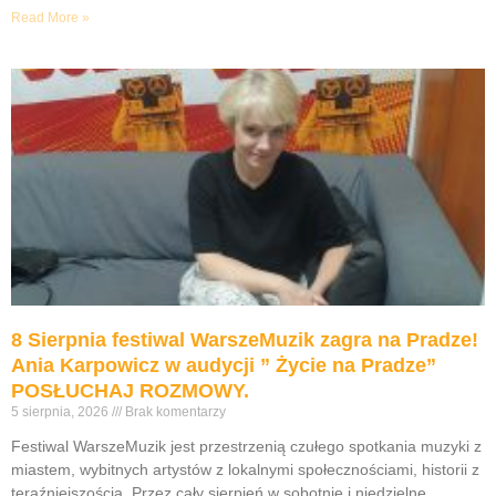
Read More »
8 Sierpnia festiwal WarszeMuzik zagra na Pradze!
Ania Karpowicz w audycji ” Życie na Pradze”
POSŁUCHAJ ROZMOWY.
5 sierpnia, 2026
Brak komentarzy
Festiwal WarszeMuzik jest przestrzenią czułego spotkania muzyki z
miastem, wybitnych artystów z lokalnymi społecznościami, historii z
teraźniejszością. Przez cały sierpień w sobotnie i niedzielne