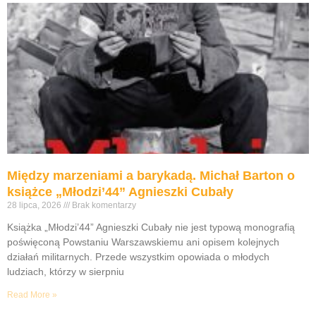
Między marzeniami a barykadą. Michał Barton o
książce „Młodzi’44” Agnieszki Cubały
28 lipca, 2026
Brak komentarzy
Książka „Młodzi’44” Agnieszki Cubały nie jest typową monografią
poświęconą Powstaniu Warszawskiemu ani opisem kolejnych
działań militarnych. Przede wszystkim opowiada o młodych
ludziach, którzy w sierpniu
Read More »