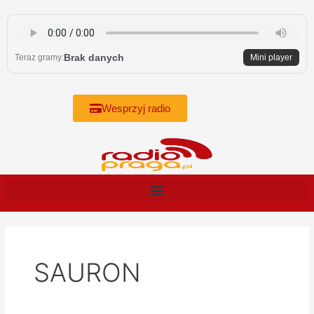
Skip
to
content
Brak danych
Teraz gramy:
Mini player
Wesprzyj radio
SAURON