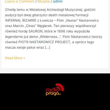
Leave a Comment
/
Muzyka
/
admin
Chwilę temu w Metalowej Archeologii Muzycznej, gośćmi
audycji byli dwaj gitarzyści death metalowej formacji
INFERNAL BIZARRE z Łowicza – Piotr „Nastar” Nastarowicz
oraz Marcin „Cines” Węglarek. Ten pierwszy współtworzył
również hordę SAURON, która w 1996 roku wypuściła
legendarne już demo „Wilderness…”. Piotr Nastarowicz tworzy
również PIOTR NASTAROWICZ PROJECT, a oprócz tego
macza swoje palce wraz […]
Read More »