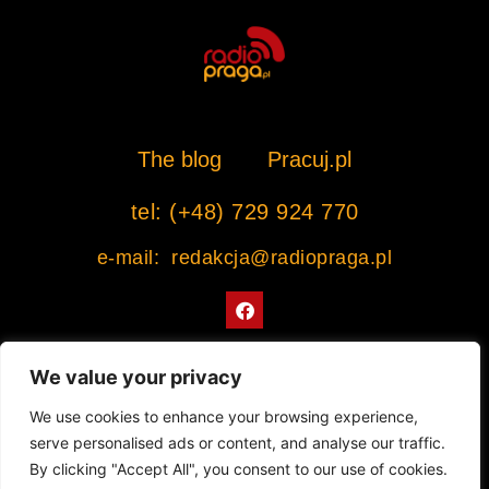
The blog
Pracuj.pl
tel: (+48) 729 924 770
e-mail: redakcja@radiopraga.pl
F
a
c
e
b
We value your privacy
o
o
Współpracujemy z Muzeum Warszawskiej Pragi
We use cookies to enhance your browsing experience,
k
serve personalised ads or content, and analyse our traffic.
© 2022 All rights Reserved. Radiopraga.pl
By clicking "Accept All", you consent to our use of cookies.