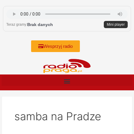
Skip
to
content
Brak danych
Teraz gramy:
Mini player
Wesprzyj radio
samba na Pradze