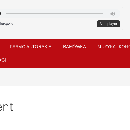
danych
Mini player
PASMO AUTORSKIE
RAMÓWKA
MUZYKA I KON
AGI
ent