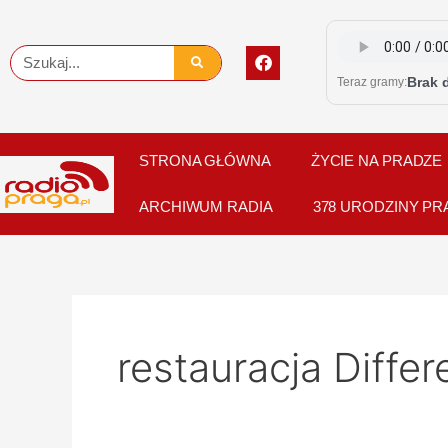
Skip
to
F
Szukaj
content
a
Brak 
Teraz gramy:
c
e
b
o
o
STRONA GŁÓWNA
ŻYCIE NA PRADZE
k
ARCHIWUM RADIA
378 URODZINY PR
restauracja Differ