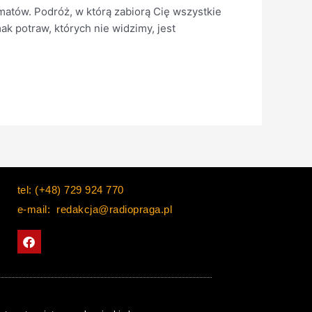
atów. Podróż, w którą zabiorą Cię wszystkie
k potraw, których nie widzimy, jest
tel: (+48) 729 924 770
e-mail: redakcja@radiopraga.pl
F
a
c
e
b
o
o