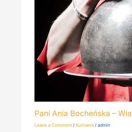
Pani Ania Bocheńska – Wia
Leave a Comment
/
Kulinaria
/
admin