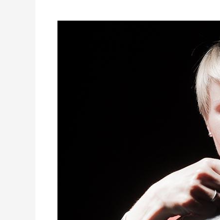
Pani
Ania
Bocheńska
–
Wiatr
z
restauracji
DIFFERENT
w
Radio
Praga