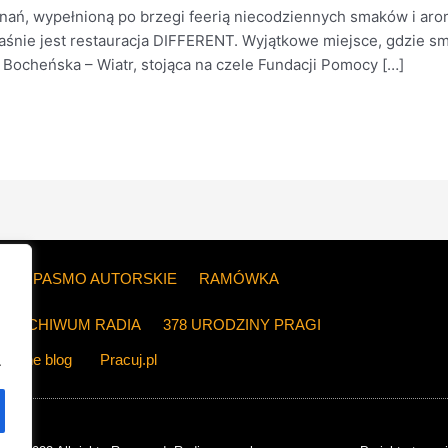
ń, wypełnioną po brzegi feerią niecodziennych smaków i arom
aśnie jest restauracja DIFFERENT. Wyjątkowe miejsce, gdzie sma
Bocheńska – Wiatr, stojąca na czele Fundacji Pomocy […]
ZE
PASMO AUTORSKIE
RAMÓWKA
ARCHIWUM RADIA
378 URODZINY PRAGI
The blog
Pracuj.pl
.